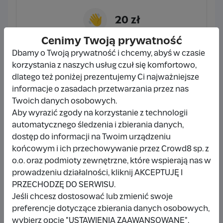
👋
20 zł
Cenimy Twoją prywatność
Dbamy o Twoją prywatność i chcemy, abyś w czasie
korzystania z naszych usług czuł się komfortowo,
☕
30 zł
dlatego też poniżej prezentujemy Ci najważniejsze
informacje o zasadach przetwarzania przez nas
Twoich danych osobowych.
Aby wyrazić zgody na korzystanie z technologii
automatycznego śledzenia i zbierania danych,
🍕
50 zł
dostęp do informacji na Twoim urządzeniu
końcowym i ich przechowywanie przez Crowd8 sp. z
o.o. oraz podmioty zewnętrzne, które wspierają nas w
prowadzeniu działalności, kliknij AKCEPTUJĘ I
Wybieram
30 zł
PRZECHODZĘ DO SERWISU.
Jeśli chcesz dostosować lub zmienić swoje
Inna kwota
preferencje dotyczące zbierania danych osobowych,
wybierz opcję "USTAWIENIA ZAAWANSOWANE".