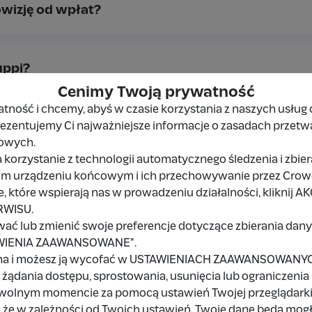
owizję od wpłat?
uppi?
Cenimy Twoją prywatność
ność i chcemy, abyś w czasie korzystania z naszych usług 
prezentujemy Ci najważniejsze informacje o zasadach przetw
zymane pieniądze?
owych.
serwisie Suppi wypłacamy automatycznie raz w tygodniu na
 korzystanie z technologii automatycznego śledzenia i zbie
arunkiem wypłaty pieniędzy jest wcześniejsza weryfikacja Tw
im urządzeniu końcowym i ich przechowywanie przez Crowd8
cznej wypłaty środków.
 które wspierają nas w prowadzeniu działalności, kliknij A
RWISU.
wać lub zmienić swoje preferencje dotyczące zbierania da
TAWIENIA ZAAWANSOWANE".
s weryfikacji?
na i możesz ją wycofać w USTAWIENIACH ZAAWANSOWANYCH,
żądania dostępu, sprostowania, usunięcia lub ograniczenia
owolnym momencie za pomocą ustawień Twojej przeglądarki
t?
 że w zależności od Twoich ustawień, Twoje dane będą mog