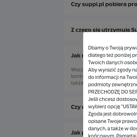
Czy suppi.pl pobiera pr
Z czego się utrzymuje S
Dbamy o Twoją prywat
dlatego też poniżej 
Jak mogę wypłacić otr
Twoich danych osob
Wszystkie środki zebrane w 
Aby wyrazić zgody na
konta. Pamiętaj jednak, że w
do informacji na Two
także możliwość zlecenia rę
podmioty zewnętrzne,
PRZECHODZĘ DO SE
Jeśli chcesz dostoso
wybierz opcję "US
Czy muszę przejść proce
Zgoda jest dobrowol
opisane Twoje prawo 
danych, a także w d
Jak pobrać raport wpła
końcowym. Pamiętaj,