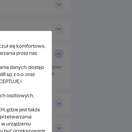
czuł się komfortowo,
arzania przez nas
 podany przez Ciebie numer
rania danych, dostęp
ojej tożsamości. Istnieje
 sp. z o.o. oraz
KCEPTUJĘ I
nych osobowych,
 gdzie jest także
 przetwarzania
 w urządzeniu
ły być przekazywane