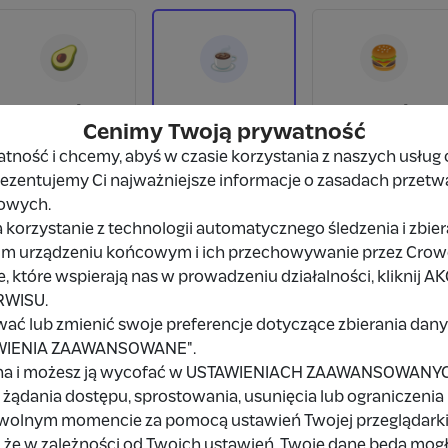
🥑
🍔
☕
5 zł
20 zł
10 zł
Cenimy Twoją prywatność
ność i chcemy, abyś w czasie korzystania z naszych usług 
prezentujemy Ci najważniejsze informacje o zasadach przetw
Wybieram
10 zł
owych.
 korzystanie z technologii automatycznego śledzenia i zbie
Inna kwota
im urządzeniu końcowym i ich przechowywanie przez Crowd8
 które wspierają nas w prowadzeniu działalności, kliknij A
RWISU.
Udostępnij
Zgłoś
wać lub zmienić swoje preferencje dotyczące zbierania da
TAWIENIA ZAAWANSOWANE".
na i możesz ją wycofać w USTAWIENIACH ZAAWANSOWANYCH,
żądania dostępu, sprostowania, usunięcia lub ograniczenia
owolnym momencie za pomocą ustawień Twojej przeglądarki
 że w zależności od Twoich ustawień, Twoje dane będą mog