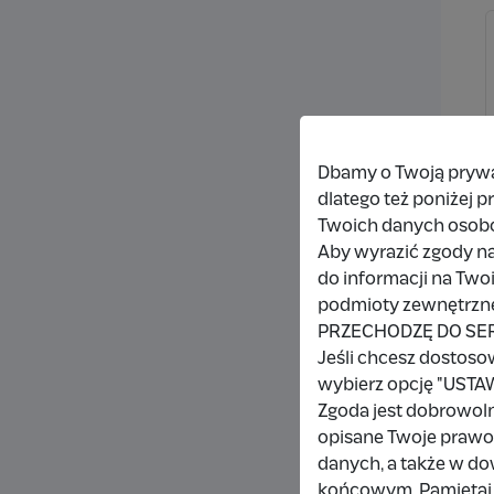
Dbamy o Twoją prywat
dlatego też poniżej 
Twoich danych osob
Aby wyrazić zgody na
do informacji na Two
podmioty zewnętrzne,
PRZECHODZĘ DO SE
Jeśli chcesz dostoso
wybierz opcję "US
Zgoda jest dobrowol
opisane Twoje prawo 
danych, a także w d
końcowym. Pamiętaj,