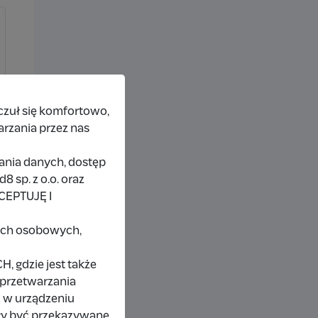
czuł się komfortowo,
arzania przez nas
rania danych, dostęp
 sp. z o.o. oraz
KCEPTUJĘ I
nych osobowych,
 gdzie jest także
 przetwarzania
 w urządzeniu
ły być przekazywane