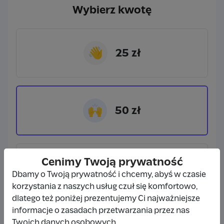
Wybierz kwotę
👋
25 zł
🙌
50 zł
Cenimy Twoją prywatność
🙏
100 zł
Dbamy o Twoją prywatność i chcemy, abyś w czasie
korzystania z naszych usług czuł się komfortowo,
dlatego też poniżej prezentujemy Ci najważniejsze
informacje o zasadach przetwarzania przez nas
Wybieram
50 zł
Twoich danych osobowych.