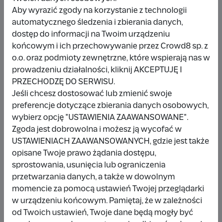
Aby wyrazić zgody na korzystanie z technologii
Inna kwota
automatycznego śledzenia i zbierania danych,
dostęp do informacji na Twoim urządzeniu
końcowym i ich przechowywanie przez Crowd8 sp. z
o.o. oraz podmioty zewnętrzne, które wspierają nas w
prowadzeniu działalności, kliknij AKCEPTUJĘ I
Udostępnij
Zgłoś
PRZECHODZĘ DO SERWISU.
Jeśli chcesz dostosować lub zmienić swoje
preferencje dotyczące zbierania danych osobowych,
wybierz opcję "USTAWIENIA ZAAWANSOWANE".
Zgoda jest dobrowolna i możesz ją wycofać w
Wpłacający/a
USTAWIENIACH ZAAWANSOWANYCH, gdzie jest także
opisane Twoje prawo żądania dostępu,
sprostowania, usunięcia lub ograniczenia
przetwarzania danych, a także w dowolnym
Wpłata anonimowa
momencie za pomocą ustawień Twojej przeglądarki
w urządzeniu końcowym. Pamiętaj, że w zależności
100 zł
3 miesiące temu
od Twoich ustawień, Twoje dane będą mogły być