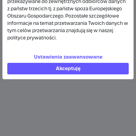
przekazywane do zewnętrznych odbiorców danych
Wpłata anonimowa
z państw trzecich tj. z państw spoza Europejskiego
Obszaru Gospodarczego. Pozostałe szczegółowe
80 zł
rok temu
informacje na temat przetwarzania Twoich danych w
tym celów przetwarzania znajdują się w naszej
Wpłata anonimowa
polityce prywatności.
50 zł
rok temu
Ustawienia zaawansowane
Akceptuję