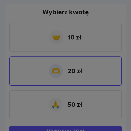
Wybierz kwotę
🤝
10 zł
🫶
20 zł
🙏
50 zł