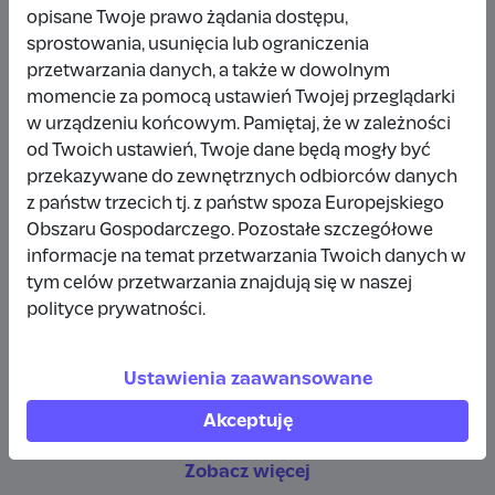
opisane Twoje prawo żądania dostępu,
Wpłata anonimowa
sprostowania, usunięcia lub ograniczenia
przetwarzania danych, a także w dowolnym
70 zł
4 dni temu
momencie za pomocą ustawień Twojej przeglądarki
w urządzeniu końcowym. Pamiętaj, że w zależności
Wpłata anonimowa
od Twoich ustawień, Twoje dane będą mogły być
przekazywane do zewnętrznych odbiorców danych
50 zł
3 tygodnie temu
z państw trzecich tj. z państw spoza Europejskiego
Obszaru Gospodarczego. Pozostałe szczegółowe
Jolanta Kazek
informacje na temat przetwarzania Twoich danych w
tym celów przetwarzania znajdują się w naszej
10 zł
3 tygodnie temu
polityce prywatności.
Wpłata anonimowa
Ustawienia zaawansowane
50 zł
4 tygodnie temu
Akceptuję
Zobacz więcej