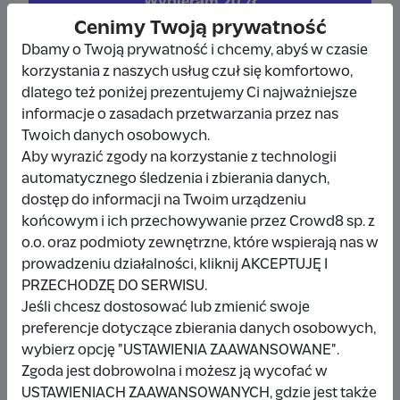
Wybieram
20 zł
Cenimy Twoją prywatność
Inna kwota
Dbamy o Twoją prywatność i chcemy, abyś w czasie
korzystania z naszych usług czuł się komfortowo,
dlatego też poniżej prezentujemy Ci najważniejsze
informacje o zasadach przetwarzania przez nas
Twoich danych osobowych.
Udostępnij
Zgłoś
Aby wyrazić zgody na korzystanie z technologii
automatycznego śledzenia i zbierania danych,
dostęp do informacji na Twoim urządzeniu
końcowym i ich przechowywanie przez Crowd8 sp. z
o.o. oraz podmioty zewnętrzne, które wspierają nas w
prowadzeniu działalności, kliknij AKCEPTUJĘ I
Wpłacający/a
PRZECHODZĘ DO SERWISU.
Jeśli chcesz dostosować lub zmienić swoje
preferencje dotyczące zbierania danych osobowych,
Monika Sopata
wybierz opcję "USTAWIENIA ZAAWANSOWANE".
Zgoda jest dobrowolna i możesz ją wycofać w
20 zł
2 dni temu
USTAWIENIACH ZAAWANSOWANYCH, gdzie jest także