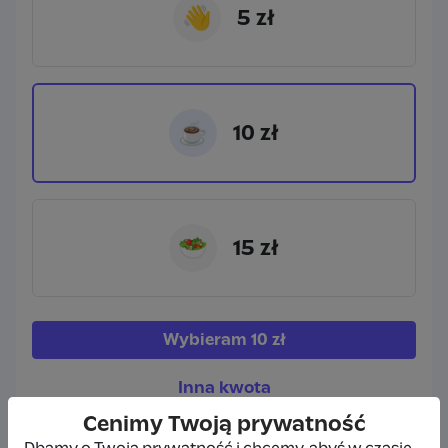
👋
5 zł
☕
10 zł
🥗
15 zł
Wybieram
10 zł
Inna kwota
Cenimy Twoją prywatność