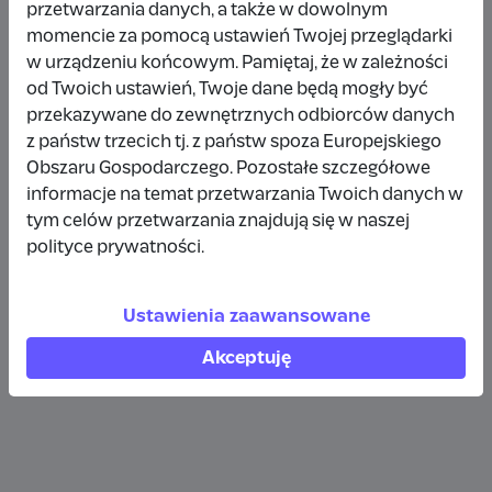
przetwarzania danych, a także w dowolnym
Wpłata anonimowa
momencie za pomocą ustawień Twojej przeglądarki
w urządzeniu końcowym. Pamiętaj, że w zależności
10 zł
rok temu
od Twoich ustawień, Twoje dane będą mogły być
przekazywane do zewnętrznych odbiorców danych
Wpłata anonimowa
z państw trzecich tj. z państw spoza Europejskiego
10 zł
rok temu
Obszaru Gospodarczego. Pozostałe szczegółowe
informacje na temat przetwarzania Twoich danych w
tym celów przetwarzania znajdują się w naszej
Wpłata anonimowa
polityce prywatności.
5 zł
rok temu
Ustawienia zaawansowane
Zobacz więcej
Akceptuję