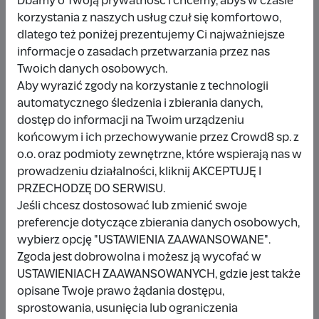
Dbamy o Twoją prywatność i chcemy, abyś w czasie
korzystania z naszych usług czuł się komfortowo,
dlatego też poniżej prezentujemy Ci najważniejsze
Udostępnij
Zgłoś
informacje o zasadach przetwarzania przez nas
Twoich danych osobowych.
Aby wyrazić zgody na korzystanie z technologii
automatycznego śledzenia i zbierania danych,
dostęp do informacji na Twoim urządzeniu
końcowym i ich przechowywanie przez Crowd8 sp. z
Wpłacający/a
o.o. oraz podmioty zewnętrzne, które wspierają nas w
prowadzeniu działalności, kliknij AKCEPTUJĘ I
PRZECHODZĘ DO SERWISU.
Wpłata anonimowa
Jeśli chcesz dostosować lub zmienić swoje
preferencje dotyczące zbierania danych osobowych,
10 zł
miesiąc temu
wybierz opcję "USTAWIENIA ZAAWANSOWANE".
Zgoda jest dobrowolna i możesz ją wycofać w
Damianbloque Wordpress
USTAWIENIACH ZAAWANSOWANYCH, gdzie jest także
opisane Twoje prawo żądania dostępu,
1 zł
7 miesięcy temu
sprostowania, usunięcia lub ograniczenia