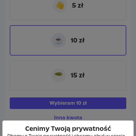
👋
5 zł
☕
10 zł
🥗
15 zł
Wybieram
10 zł
Inna kwota
Cenimy Twoją prywatność