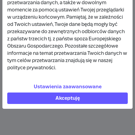
przetwarzania danych, a także w dowolnym
Wpłata anonimowa
momencie za pomocą ustawień Twojej przeglądarki
w urządzeniu końcowym. Pamiętaj, że w zależności
10 zł
rok temu
od Twoich ustawień, Twoje dane będą mogły być
przekazywane do zewnętrznych odbiorców danych
Wpłata anonimowa
z państw trzecich tj. z państw spoza Europejskiego
10 zł
rok temu
Obszaru Gospodarczego. Pozostałe szczegółowe
informacje na temat przetwarzania Twoich danych w
tym celów przetwarzania znajdują się w naszej
Wpłata anonimowa
polityce prywatności.
5 zł
rok temu
Ustawienia zaawansowane
Zobacz więcej
Akceptuję