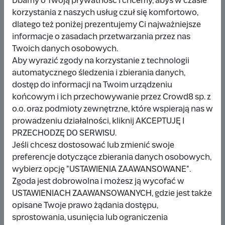
Dbamy o Twoją prywatność i chcemy, abyś w czasie
korzystania z naszych usług czuł się komfortowo,
dlatego też poniżej prezentujemy Ci najważniejsze
Udostępnij
Zgłoś
informacje o zasadach przetwarzania przez nas
Twoich danych osobowych.
Aby wyrazić zgody na korzystanie z technologii
automatycznego śledzenia i zbierania danych,
dostęp do informacji na Twoim urządzeniu
końcowym i ich przechowywanie przez Crowd8 sp. z
Wpłacający/a
o.o. oraz podmioty zewnętrzne, które wspierają nas w
prowadzeniu działalności, kliknij AKCEPTUJĘ I
PRZECHODZĘ DO SERWISU.
Wpłata anonimowa
Jeśli chcesz dostosować lub zmienić swoje
preferencje dotyczące zbierania danych osobowych,
10 zł
miesiąc temu
wybierz opcję "USTAWIENIA ZAAWANSOWANE".
Zgoda jest dobrowolna i możesz ją wycofać w
Damianbloque Wordpress
USTAWIENIACH ZAAWANSOWANYCH, gdzie jest także
opisane Twoje prawo żądania dostępu,
1 zł
7 miesięcy temu
sprostowania, usunięcia lub ograniczenia