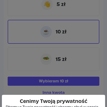
👋
5 zł
☕
10 zł
🥗
15 zł
Wybieram
10 zł
Inna kwota
Cenimy Twoją prywatność