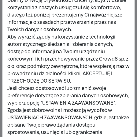
Dbamy o Twoją prywatność i chcemy, abyś w czasie
korzystania z naszych usług czuł się komfortowo,
dlatego też poniżej prezentujemy Ci najważniejsze
Udostępnij
Zgłoś
informacje o zasadach przetwarzania przez nas
Twoich danych osobowych.
Aby wyrazić zgody na korzystanie z technologii
automatycznego śledzenia i zbierania danych,
dostęp do informacji na Twoim urządzeniu
końcowym i ich przechowywanie przez Crowd8 sp. z
Wpłacający/a
o.o. oraz podmioty zewnętrzne, które wspierają nas w
prowadzeniu działalności, kliknij AKCEPTUJĘ I
PRZECHODZĘ DO SERWISU.
Wpłata anonimowa
Jeśli chcesz dostosować lub zmienić swoje
preferencje dotyczące zbierania danych osobowych,
10 zł
miesiąc temu
wybierz opcję "USTAWIENIA ZAAWANSOWANE".
Zgoda jest dobrowolna i możesz ją wycofać w
Damianbloque Wordpress
USTAWIENIACH ZAAWANSOWANYCH, gdzie jest także
opisane Twoje prawo żądania dostępu,
1 zł
7 miesięcy temu
sprostowania, usunięcia lub ograniczenia