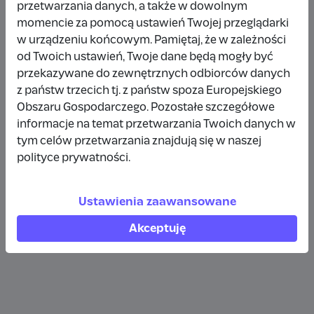
przetwarzania danych, a także w dowolnym
Wpłata anonimowa
momencie za pomocą ustawień Twojej przeglądarki
w urządzeniu końcowym. Pamiętaj, że w zależności
10 zł
rok temu
od Twoich ustawień, Twoje dane będą mogły być
przekazywane do zewnętrznych odbiorców danych
Wpłata anonimowa
z państw trzecich tj. z państw spoza Europejskiego
10 zł
rok temu
Obszaru Gospodarczego. Pozostałe szczegółowe
informacje na temat przetwarzania Twoich danych w
tym celów przetwarzania znajdują się w naszej
Wpłata anonimowa
polityce prywatności.
5 zł
rok temu
Ustawienia zaawansowane
Zobacz więcej
Akceptuję