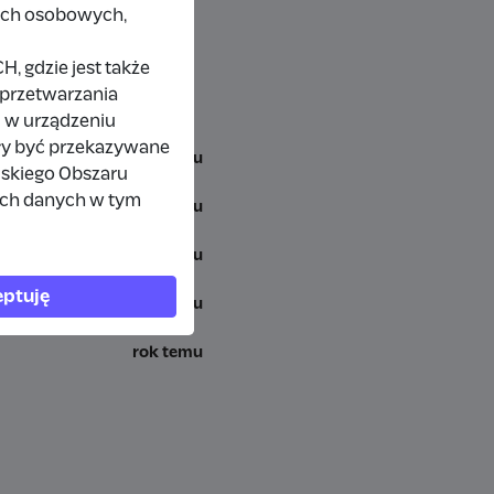
nych osobowych,
 gdzie jest także
 przetwarzania
 w urządzeniu
ły być przekazywane
miesiąc temu
jskiego Obszaru
ich danych w tym
7 miesięcy temu
rok temu
ptuję
rok temu
rok temu