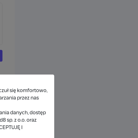
czuł się komfortowo,
arzania przez nas
rania danych, dostęp
 sp. z o.o. oraz
KCEPTUJĘ I