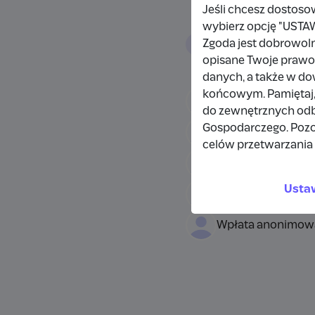
Jeśli chcesz dostoso
wybierz opcję "US
Wpłacający/
Zgoda jest dobrowol
opisane Twoje prawo 
danych, a także w d
końcowym. Pamiętaj,
Wpłata anonimow
do zewnętrznych odbi
Gospodarczego. Pozo
Damianbloque Wo
celów przetwarzania 
Wpłata anonimow
Usta
Wpłata anonimow
Wpłata anonimow