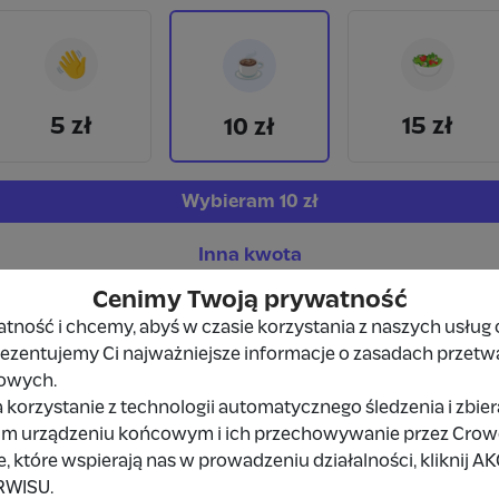
👋
🥗
☕
5 zł
15 zł
10 zł
Wybieram
10 zł
Inna kwota
Cenimy Twoją prywatność
ność i chcemy, abyś w czasie korzystania z naszych usług 
prezentujemy Ci najważniejsze informacje o zasadach przetw
owych.
 korzystanie z technologii automatycznego śledzenia i zbie
Udostępnij
Zgłoś
im urządzeniu końcowym i ich przechowywanie przez Crowd8
 które wspierają nas w prowadzeniu działalności, kliknij A
RWISU.