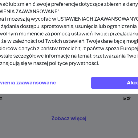
wać lub zmienić swoje preferencje dotyczące zbierania da
TAWIENIA ZAAWANSOWANE".
a
na i możesz ją wycofać w USTAWIENIACH ZAAWANSOWANYCH,
żądania dostępu, sprostowania, usunięcia lub ograniczenia
owolnym momencie za pomocą ustawień Twojej przeglądarki
 że w zależności od Twoich ustawień, Twoje dane będą mog
a
10 zł
orców danych z państw trzecich tj. z państw spoza Europe
stałe szczegółowe informacje na temat przetwarzania Two
rdpress
1 zł
znajdują się w naszej polityce prywatności.
a
10 zł
wienia zaawansowane
Akce
a
10 zł
a
5 zł
Zobacz więcej