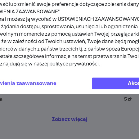
wać lub zmienić swoje preferencje dotyczące zbierania da
TAWIENIA ZAAWANSOWANE".
a
na i możesz ją wycofać w USTAWIENIACH ZAAWANSOWANYCH,
żądania dostępu, sprostowania, usunięcia lub ograniczenia
owolnym momencie za pomocą ustawień Twojej przeglądarki
 że w zależności od Twoich ustawień, Twoje dane będą mog
a
10 zł
orców danych z państw trzecich tj. z państw spoza Europe
stałe szczegółowe informacje na temat przetwarzania Two
rdpress
1 zł
znajdują się w naszej polityce prywatności.
a
10 zł
wienia zaawansowane
Akce
a
10 zł
a
5 zł
Zobacz więcej