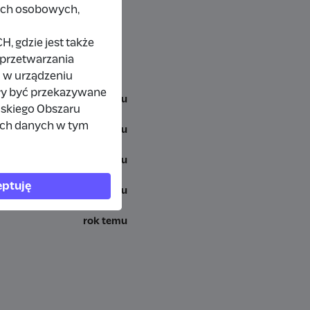
nych osobowych,
 gdzie jest także
 przetwarzania
 w urządzeniu
ły być przekazywane
miesiąc temu
jskiego Obszaru
ich danych w tym
7 miesięcy temu
rok temu
ptuję
rok temu
rok temu