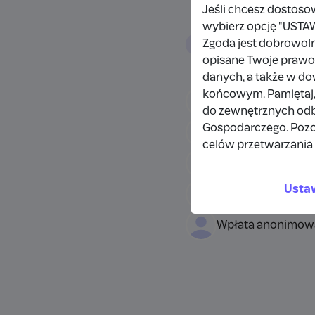
Jeśli chcesz dostoso
wybierz opcję "US
Wpłacający/
Zgoda jest dobrowol
opisane Twoje prawo 
danych, a także w d
końcowym. Pamiętaj,
Wpłata anonimow
do zewnętrznych odbi
Gospodarczego. Pozo
Damianbloque Wo
celów przetwarzania 
Wpłata anonimow
Usta
Wpłata anonimow
Wpłata anonimow