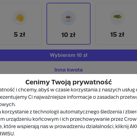
👋
🥗
☕
5 zł
15 zł
10 zł
Wybieram
10 zł
Inna kwota
Cenimy Twoją prywatność
ność i chcemy, abyś w czasie korzystania z naszych usług 
prezentujemy Ci najważniejsze informacje o zasadach przetw
owych.
 korzystanie z technologii automatycznego śledzenia i zbie
Udostępnij
Zgłoś
im urządzeniu końcowym i ich przechowywanie przez Crowd8
 które wspierają nas w prowadzeniu działalności, kliknij A
RWISU.