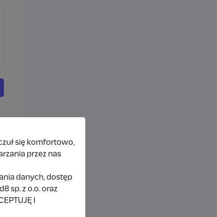
czuł się komfortowo,
arzania przez nas
rania danych, dostęp
 sp. z o.o. oraz
KCEPTUJĘ I