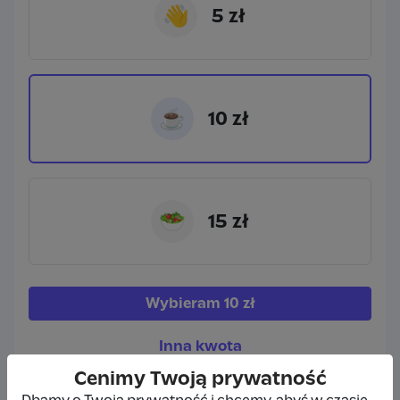
👋
5 zł
☕
10 zł
🥗
15 zł
Wybieram
10 zł
Inna kwota
Cenimy Twoją prywatność