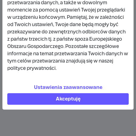
przetwarzania danych, a także w dowolnym
Wpłata anonimowa
momencie za pomocą ustawień Twojej przeglądarki
w urządzeniu końcowym. Pamiętaj, że w zależności
10 zł
rok temu
od Twoich ustawień, Twoje dane będą mogły być
przekazywane do zewnętrznych odbiorców danych
Wpłata anonimowa
z państw trzecich tj. z państw spoza Europejskiego
10 zł
rok temu
Obszaru Gospodarczego. Pozostałe szczegółowe
informacje na temat przetwarzania Twoich danych w
tym celów przetwarzania znajdują się w naszej
Wpłata anonimowa
polityce prywatności.
5 zł
rok temu
Ustawienia zaawansowane
Zobacz więcej
Akceptuję