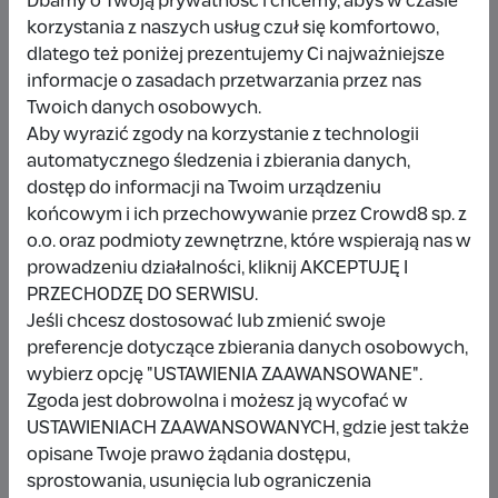
Dbamy o Twoją prywatność i chcemy, abyś w czasie
korzystania z naszych usług czuł się komfortowo,
dlatego też poniżej prezentujemy Ci najważniejsze
Udostępnij
Zgłoś
informacje o zasadach przetwarzania przez nas
Twoich danych osobowych.
Aby wyrazić zgody na korzystanie z technologii
automatycznego śledzenia i zbierania danych,
dostęp do informacji na Twoim urządzeniu
końcowym i ich przechowywanie przez Crowd8 sp. z
Wpłacający/a
o.o. oraz podmioty zewnętrzne, które wspierają nas w
prowadzeniu działalności, kliknij AKCEPTUJĘ I
PRZECHODZĘ DO SERWISU.
Wpłata anonimowa
Jeśli chcesz dostosować lub zmienić swoje
preferencje dotyczące zbierania danych osobowych,
10 zł
miesiąc temu
wybierz opcję "USTAWIENIA ZAAWANSOWANE".
Zgoda jest dobrowolna i możesz ją wycofać w
Damianbloque Wordpress
USTAWIENIACH ZAAWANSOWANYCH, gdzie jest także
opisane Twoje prawo żądania dostępu,
1 zł
7 miesięcy temu
sprostowania, usunięcia lub ograniczenia