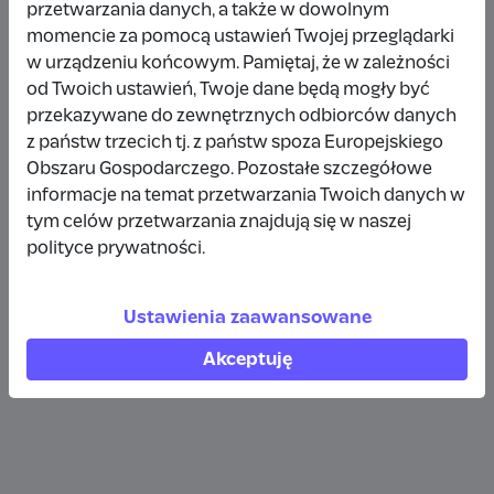
przetwarzania danych, a także w dowolnym
Wpłata anonimowa
momencie za pomocą ustawień Twojej przeglądarki
w urządzeniu końcowym. Pamiętaj, że w zależności
10 zł
rok temu
od Twoich ustawień, Twoje dane będą mogły być
przekazywane do zewnętrznych odbiorców danych
Wpłata anonimowa
z państw trzecich tj. z państw spoza Europejskiego
10 zł
rok temu
Obszaru Gospodarczego. Pozostałe szczegółowe
informacje na temat przetwarzania Twoich danych w
tym celów przetwarzania znajdują się w naszej
Wpłata anonimowa
polityce prywatności.
5 zł
rok temu
Ustawienia zaawansowane
Zobacz więcej
Akceptuję