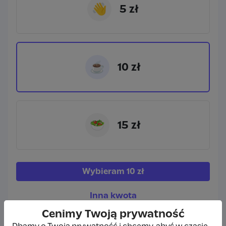
👋
5 zł
☕
10 zł
🥗
15 zł
Wybieram
10 zł
Inna kwota
Cenimy Twoją prywatność