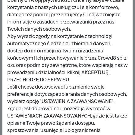
Dbamy o Twoją prywatność i chcemy, abyś w czasie
korzystania z naszych usług czuł się komfortowo,
dlatego też poniżej prezentujemy Ci najważniejsze
Udostępnij
Zgłoś
informacje o zasadach przetwarzania przez nas
Twoich danych osobowych.
Aby wyrazić zgody na korzystanie z technologii
automatycznego śledzenia i zbierania danych,
dostęp do informacji na Twoim urządzeniu
końcowym i ich przechowywanie przez Crowd8 sp. z
Wpłacający/a
o.o. oraz podmioty zewnętrzne, które wspierają nas w
prowadzeniu działalności, kliknij AKCEPTUJĘ I
PRZECHODZĘ DO SERWISU.
Wpłata anonimowa
Jeśli chcesz dostosować lub zmienić swoje
preferencje dotyczące zbierania danych osobowych,
10 zł
miesiąc temu
wybierz opcję "USTAWIENIA ZAAWANSOWANE".
Zgoda jest dobrowolna i możesz ją wycofać w
Damianbloque Wordpress
USTAWIENIACH ZAAWANSOWANYCH, gdzie jest także
opisane Twoje prawo żądania dostępu,
1 zł
7 miesięcy temu
sprostowania, usunięcia lub ograniczenia