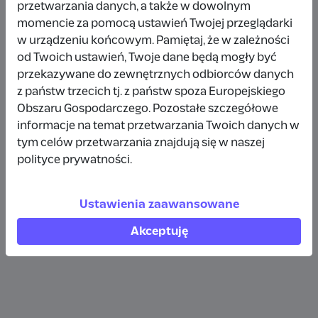
przetwarzania danych, a także w dowolnym
Wpłata anonimowa
momencie za pomocą ustawień Twojej przeglądarki
w urządzeniu końcowym. Pamiętaj, że w zależności
10 zł
rok temu
od Twoich ustawień, Twoje dane będą mogły być
przekazywane do zewnętrznych odbiorców danych
Wpłata anonimowa
z państw trzecich tj. z państw spoza Europejskiego
10 zł
rok temu
Obszaru Gospodarczego. Pozostałe szczegółowe
informacje na temat przetwarzania Twoich danych w
tym celów przetwarzania znajdują się w naszej
Wpłata anonimowa
polityce prywatności.
5 zł
rok temu
Ustawienia zaawansowane
Zobacz więcej
Akceptuję