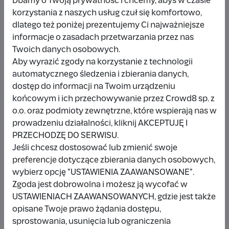
Dbamy o Twoją prywatność i chcemy, abyś w czasie
korzystania z naszych usług czuł się komfortowo,
dlatego też poniżej prezentujemy Ci najważniejsze
Udostępnij
Zgłoś
informacje o zasadach przetwarzania przez nas
Twoich danych osobowych.
Aby wyrazić zgody na korzystanie z technologii
automatycznego śledzenia i zbierania danych,
dostęp do informacji na Twoim urządzeniu
końcowym i ich przechowywanie przez Crowd8 sp. z
Wpłacający/a
o.o. oraz podmioty zewnętrzne, które wspierają nas w
prowadzeniu działalności, kliknij AKCEPTUJĘ I
PRZECHODZĘ DO SERWISU.
Wpłata anonimowa
Jeśli chcesz dostosować lub zmienić swoje
preferencje dotyczące zbierania danych osobowych,
10 zł
miesiąc temu
wybierz opcję "USTAWIENIA ZAAWANSOWANE".
Zgoda jest dobrowolna i możesz ją wycofać w
Damianbloque Wordpress
USTAWIENIACH ZAAWANSOWANYCH, gdzie jest także
opisane Twoje prawo żądania dostępu,
1 zł
7 miesięcy temu
sprostowania, usunięcia lub ograniczenia