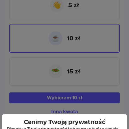
👋
5 zł
☕
10 zł
🥗
15 zł
Wybieram
10 zł
Inna kwota
Cenimy Twoją prywatność