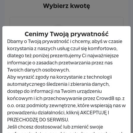
Wybierz kwotę
👋
5 zł
Cenimy Twoją prywatność
Dbamy o Twoją prywatność i chcemy, abyś w czasie
korzystania z naszych usług czuł się komfortowo,
dlatego też poniżej prezentujemy Ci najważniejsze
informacje o zasadach przetwarzania przez nas
☕
10 zł
Twoich danych osobowych.
Aby wyrazić zgody na korzystanie z technologii
automatycznego śledzenia i zbierania danych,
dostęp do informacji na Twoim urządzeniu
🍕
końcowym i ich przechowywanie przez Crowd8 sp. z
20 zł
o.o. oraz podmioty zewnętrzne, które wspierają nas w
prowadzeniu działalności, kliknij AKCEPTUJĘ I
PRZECHODZĘ DO SERWISU.
Jeśli chcesz dostosować lub zmienić swoje
Wybieram
10 zł