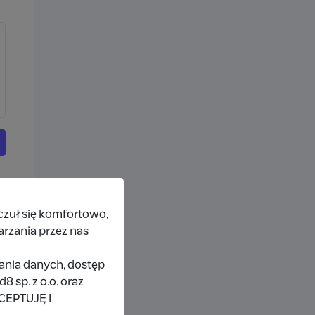
czuł się komfortowo,
arzania przez nas
rania danych, dostęp
 sp. z o.o. oraz
KCEPTUJĘ I