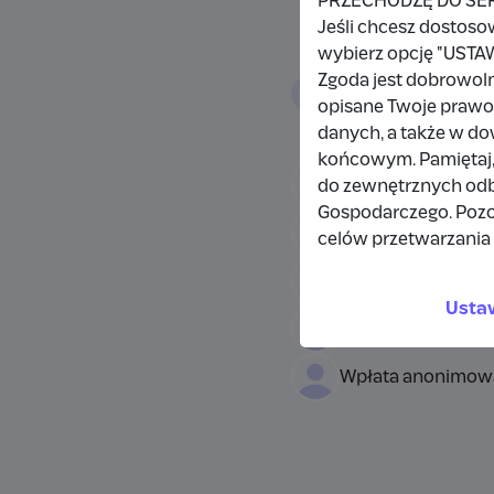
PRZECHODZĘ DO SE
Jeśli chcesz dostoso
wybierz opcję "US
Zgoda jest dobrowol
Wpłacający/
opisane Twoje prawo 
danych, a także w d
końcowym. Pamiętaj,
Wpłata anonimow
do zewnętrznych odbi
Gospodarczego. Pozo
Łukasz Hylaszek
celów przetwarzania 
Wpłata anonimow
Usta
Wpłata anonimow
Wpłata anonimow