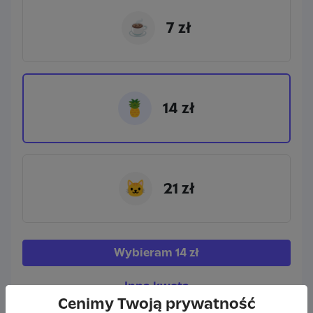
☕
7 zł
🍍
14 zł
🐱
21 zł
Wybieram
14 zł
Inna kwota
Cenimy Twoją prywatność