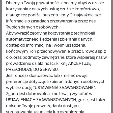
Dbamy o Twoją prywatność i chcemy, abyś w czasie
korzystania z naszych usług czuł się komfortowo,
dlatego też poniżej prezentujemy Ci najważniejsze
Udostępnij
Zgłoś
informacje o zasadach przetwarzania przez nas
Twoich danych osobowych.
Aby wyrazić zgody na korzystanie z technologii
automatycznego śledzenia i zbierania danych,
dostęp do informacji na Twoim urządzeniu
końcowym i ich przechowywanie przez Crowd8 sp. z
Wpłacający/a
o.o. oraz podmioty zewnętrzne, które wspierają nas w
prowadzeniu działalności, kliknij AKCEPTUJĘ I
PRZECHODZĘ DO SERWISU.
Jeśli chcesz dostosować lub zmienić swoje
Kacper Łuczkowski
preferencje dotyczące zbierania danych osobowych,
14 zł
3 tygodnie temu
wybierz opcję "USTAWIENIA ZAAWANSOWANE".
Zgoda jest dobrowolna i możesz ją wycofać w
Jakub Wach
USTAWIENIACH ZAAWANSOWANYCH, gdzie jest także
opisane Twoje prawo żądania dostępu,
14 zł
6 miesięcy temu
sprostowania, usunięcia lub ograniczenia