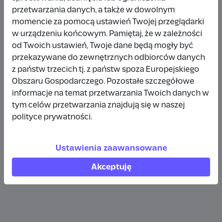
przetwarzania danych, a także w dowolnym
Bary Goldfinch
momencie za pomocą ustawień Twojej przeglądarki
w urządzeniu końcowym. Pamiętaj, że w zależności
14 zł
6 miesięcy temu
od Twoich ustawień, Twoje dane będą mogły być
przekazywane do zewnętrznych odbiorców danych
Karolina Filarczyk
z państw trzecich tj. z państw spoza Europejskiego
Obszaru Gospodarczego. Pozostałe szczegółowe
50 zł
7 miesięcy temu
informacje na temat przetwarzania Twoich danych w
tym celów przetwarzania znajdują się w naszej
Kacper P
polityce prywatności.
14 zł
9 miesięcy temu
Ustawienia zaawansowane
Akceptuję
Zobacz więcej