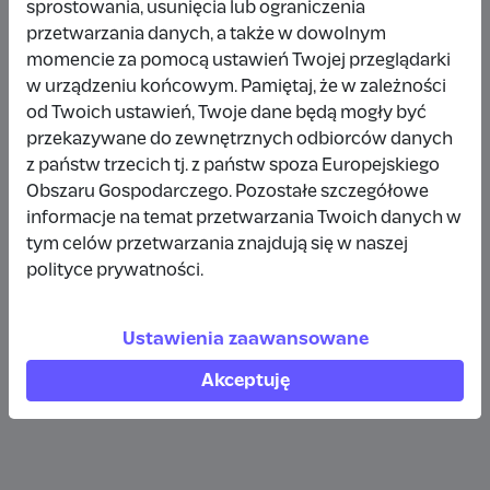
sprostowania, usunięcia lub ograniczenia
500 zł
2 miesiące temu
przetwarzania danych, a także w dowolnym
momencie za pomocą ustawień Twojej przeglądarki
Wpłata anonimowa
w urządzeniu końcowym. Pamiętaj, że w zależności
od Twoich ustawień, Twoje dane będą mogły być
200 zł
3 miesiące temu
przekazywane do zewnętrznych odbiorców danych
z państw trzecich tj. z państw spoza Europejskiego
Wpłata anonimowa
Obszaru Gospodarczego. Pozostałe szczegółowe
200 zł
3 miesiące temu
informacje na temat przetwarzania Twoich danych w
tym celów przetwarzania znajdują się w naszej
Wpłata anonimowa
polityce prywatności.
300 zł
4 miesiące temu
Ustawienia zaawansowane
Akceptuję
Zobacz więcej