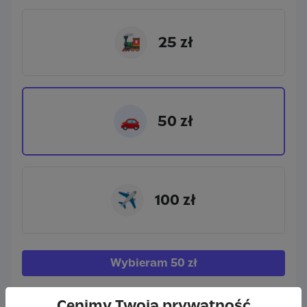
🚂
25 zł
🚗
50 zł
✈
100 zł
Wybieram
50 zł
Inna kwota
Cenimy Twoją prywatność