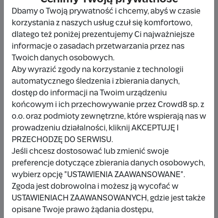
Dbamy o Twoją prywatność i chcemy, abyś w czasie
korzystania z naszych usług czuł się komfortowo,
dlatego też poniżej prezentujemy Ci najważniejsze
informacje o zasadach przetwarzania przez nas
Udostępnij
Zgłoś
Twoich danych osobowych.
Aby wyrazić zgody na korzystanie z technologii
automatycznego śledzenia i zbierania danych,
dostęp do informacji na Twoim urządzeniu
końcowym i ich przechowywanie przez Crowd8 sp. z
Wpłacający/a
o.o. oraz podmioty zewnętrzne, które wspierają nas w
prowadzeniu działalności, kliknij AKCEPTUJĘ I
PRZECHODZĘ DO SERWISU.
Jeśli chcesz dostosować lub zmienić swoje
LD LD
preferencje dotyczące zbierania danych osobowych,
wybierz opcję "USTAWIENIA ZAAWANSOWANE".
500 zł
2 miesiące temu
Zgoda jest dobrowolna i możesz ją wycofać w
USTAWIENIACH ZAAWANSOWANYCH, gdzie jest także
Wpłata anonimowa
opisane Twoje prawo żądania dostępu,