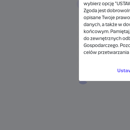
Wpłacający/
wybierz opcję "US
Zgoda jest dobrowol
opisane Twoje prawo 
danych, a także w d
Filip Borowiecki
końcowym. Pamiętaj,
do zewnętrznych odbi
Wpłata anonimow
Gospodarczego. Pozo
celów przetwarzania 
Kamila Sadowska
Wpłata anonimow
Usta
Wpłata anonimow