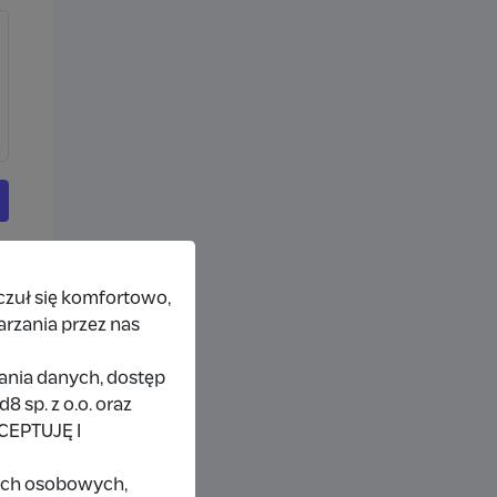
czuł się komfortowo,
arzania przez nas
rania danych, dostęp
 sp. z o.o. oraz
KCEPTUJĘ I
nych osobowych,