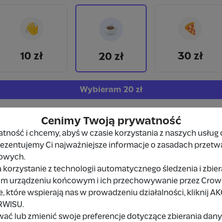
👋
🍕
☕
10 zł
30 zł
20 zł
Wybieram
20 zł
Inna kwota
Cenimy Twoją prywatność
ność i chcemy, abyś w czasie korzystania z naszych usług 
prezentujemy Ci najważniejsze informacje o zasadach przetw
owych.
Udostępnij
Zgłoś
 korzystanie z technologii automatycznego śledzenia i zbie
im urządzeniu końcowym i ich przechowywanie przez Crowd8
 które wspierają nas w prowadzeniu działalności, kliknij A
RWISU.
wać lub zmienić swoje preferencje dotyczące zbierania da