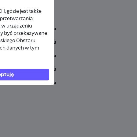
 gdzie jest także
 przetwarzania
 w urządzeniu
11 miesięcy temu
ły być przekazywane
jskiego Obszaru
11 miesięcy temu
ich danych w tym
11 miesięcy temu
11 miesięcy temu
ptuję
11 miesięcy temu