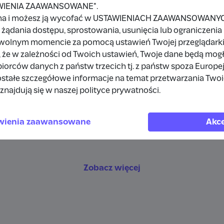
a
TAWIENIA ZAAWANSOWANE".
na i możesz ją wycofać w USTAWIENIACH ZAAWANSOWANYCH,
żądania dostępu, sprostowania, usunięcia lub ograniczenia
owolnym momencie za pomocą ustawień Twojej przeglądarki
10 zł
 że w zależności od Twoich ustawień, Twoje dane będą mog
orców danych z państw trzecich tj. z państw spoza Europe
a
10 zł
stałe szczegółowe informacje na temat przetwarzania Two
znajdują się w naszej polityce prywatności.
10 zł
a
20 zł
wienia zaawansowane
Akce
a
10 zł
Zobacz więcej