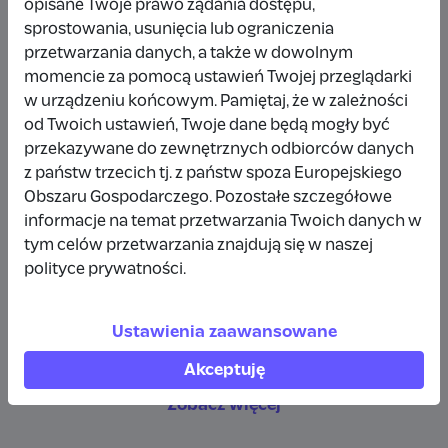
opisane Twoje prawo żądania dostępu,
Wpłata anonimowa
sprostowania, usunięcia lub ograniczenia
przetwarzania danych, a także w dowolnym
300 zł
miesiąc temu
momencie za pomocą ustawień Twojej przeglądarki
w urządzeniu końcowym. Pamiętaj, że w zależności
Wpłata anonimowa
od Twoich ustawień, Twoje dane będą mogły być
25 zł
miesiąc temu
przekazywane do zewnętrznych odbiorców danych
z państw trzecich tj. z państw spoza Europejskiego
Obszaru Gospodarczego. Pozostałe szczegółowe
Darek Daro
informacje na temat przetwarzania Twoich danych w
25 zł
miesiąc temu
tym celów przetwarzania znajdują się w naszej
polityce prywatności.
Maciej Dziubek
Ustawienia zaawansowane
25 zł
miesiąc temu
Akceptuję
Zobacz więcej