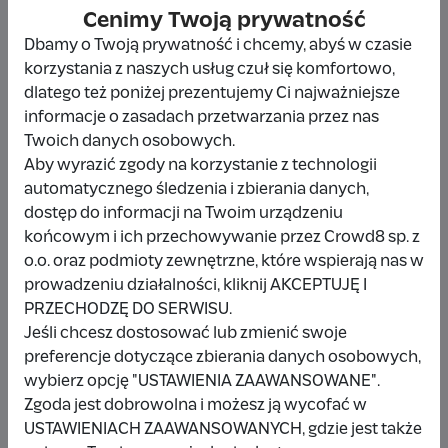
Cenimy Twoją prywatność
Inna kwota
Dbamy o Twoją prywatność i chcemy, abyś w czasie
korzystania z naszych usług czuł się komfortowo,
dlatego też poniżej prezentujemy Ci najważniejsze
informacje o zasadach przetwarzania przez nas
Twoich danych osobowych.
Udostępnij
Zgłoś
Aby wyrazić zgody na korzystanie z technologii
automatycznego śledzenia i zbierania danych,
dostęp do informacji na Twoim urządzeniu
końcowym i ich przechowywanie przez Crowd8 sp. z
o.o. oraz podmioty zewnętrzne, które wspierają nas w
Wpłacający/a
prowadzeniu działalności, kliknij AKCEPTUJĘ I
PRZECHODZĘ DO SERWISU.
Jeśli chcesz dostosować lub zmienić swoje
preferencje dotyczące zbierania danych osobowych,
Aneta Ropek
wybierz opcję "USTAWIENIA ZAAWANSOWANE".
Zgoda jest dobrowolna i możesz ją wycofać w
50 zł
miesiąc temu
USTAWIENIACH ZAAWANSOWANYCH, gdzie jest także