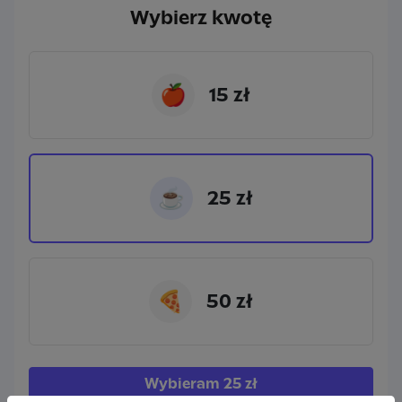
Wybierz kwotę
🍎
15 zł
☕
25 zł
🍕
50 zł
Wybieram
25 zł