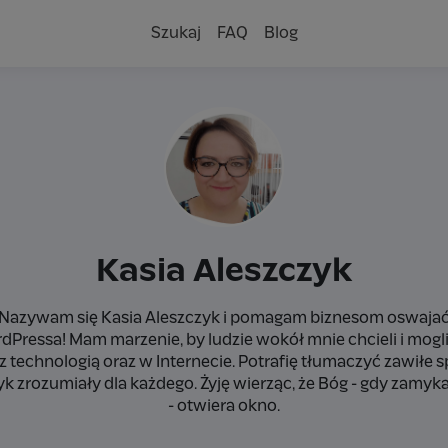
Szukaj
FAQ
Blog
Kasia Aleszczyk
Nazywam się Kasia Aleszczyk i pomagam biznesom oswaja
dPressa! Mam marzenie, by ludzie wokół mnie chcieli i mogli
j z technologią oraz w Internecie. Potrafię tłumaczyć zawiłe 
yk zrozumiały dla każdego. Żyję wierząc, że Bóg - gdy zamyk
- otwiera okno.