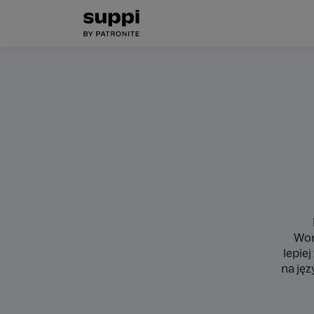
Wor
lepie
na jęz