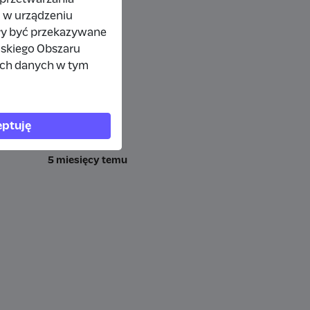
 w urządzeniu
ły być przekazywane
jskiego Obszaru
ich danych w tym
ptuję
5 miesięcy temu