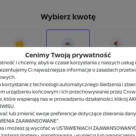
Wybierz kwotę
👊
🍨
☕
Cenimy Twoją prywatność
15 zł
39 zł
27 zł
ność i chcemy, abyś w czasie korzystania z naszych usług 
prezentujemy Ci najważniejsze informacje o zasadach przetw
owych.
Wybieram
27 zł
 korzystanie z technologii automatycznego śledzenia i zbie
im urządzeniu końcowym i ich przechowywanie przez Crowd8
Inna kwota
 które wspierają nas w prowadzeniu działalności, kliknij A
RWISU.
wać lub zmienić swoje preferencje dotyczące zbierania da
TAWIENIA ZAAWANSOWANE".
na i możesz ją wycofać w USTAWIENIACH ZAAWANSOWANYCH,
żądania dostępu, sprostowania, usunięcia lub ograniczenia