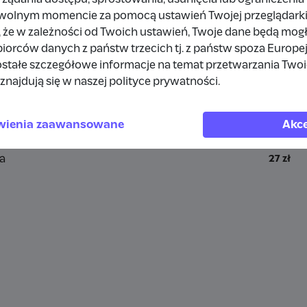
Udostępnij
Zgłoś
owolnym momencie za pomocą ustawień Twojej przeglądarki
 że w zależności od Twoich ustawień, Twoje dane będą mog
orców danych z państw trzecich tj. z państw spoza Europe
stałe szczegółowe informacje na temat przetwarzania Two
znajdują się w naszej polityce prywatności.
a
wienia zaawansowane
Akce
a
27 zł