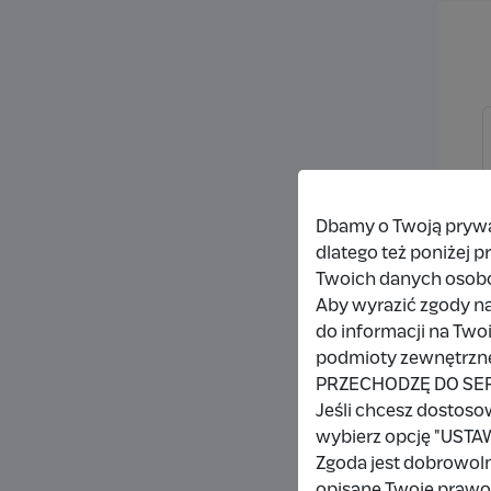
Dbamy o Twoją prywat
dlatego też poniżej 
Twoich danych osob
Aby wyrazić zgody na
do informacji na Two
podmioty zewnętrzne,
PRZECHODZĘ DO SE
Jeśli chcesz dostoso
wybierz opcję "US
Zgoda jest dobrowol
opisane Twoje prawo 