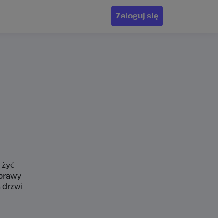
Zaloguj się
ć
 żyć
sprawy
a drzwi