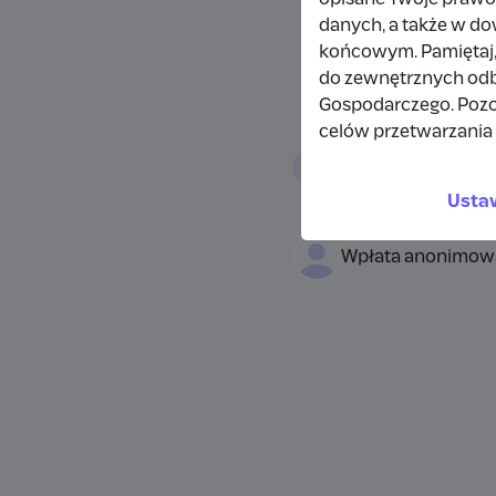
danych, a także w d
końcowym. Pamiętaj,
do zewnętrznych odbi
Gospodarczego. Pozo
celów przetwarzania 
Wpłacający/
Usta
Wpłata anonimow