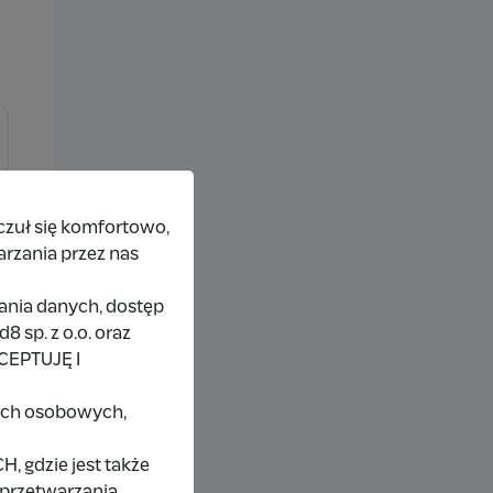
czuł się komfortowo,
arzania przez nas
rania danych, dostęp
 sp. z o.o. oraz
KCEPTUJĘ I
nych osobowych,
 gdzie jest także
 przetwarzania