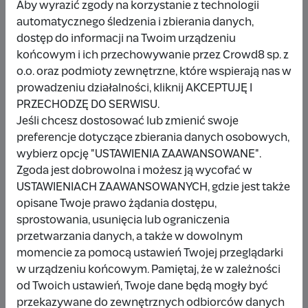
Wybieram
10 zł
Aby wyrazić zgody na korzystanie z technologii
automatycznego śledzenia i zbierania danych,
Inna kwota
dostęp do informacji na Twoim urządzeniu
końcowym i ich przechowywanie przez Crowd8 sp. z
o.o. oraz podmioty zewnętrzne, które wspierają nas w
Udostępnij
Zgłoś
prowadzeniu działalności, kliknij AKCEPTUJĘ I
PRZECHODZĘ DO SERWISU.
Jeśli chcesz dostosować lub zmienić swoje
preferencje dotyczące zbierania danych osobowych,
wybierz opcję "USTAWIENIA ZAAWANSOWANE".
Zgoda jest dobrowolna i możesz ją wycofać w
Wpłacający/a
USTAWIENIACH ZAAWANSOWANYCH, gdzie jest także
opisane Twoje prawo żądania dostępu,
sprostowania, usunięcia lub ograniczenia
Wpłata anonimowa
przetwarzania danych, a także w dowolnym
momencie za pomocą ustawień Twojej przeglądarki
990 zł
tydzień temu
w urządzeniu końcowym. Pamiętaj, że w zależności
od Twoich ustawień, Twoje dane będą mogły być
Wpłata anonimowa
przekazywane do zewnętrznych odbiorców danych