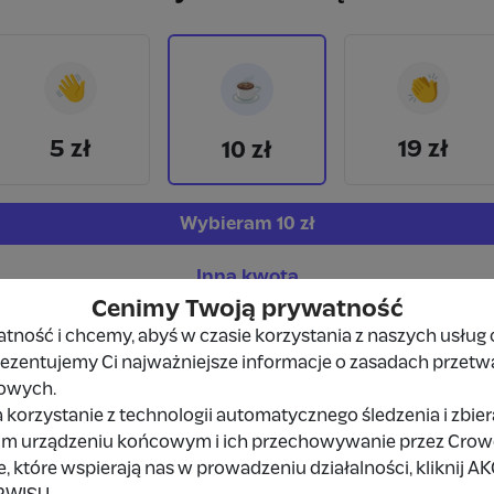
👋
👏
☕
5 zł
19 zł
10 zł
Wybieram
10 zł
Inna kwota
Cenimy Twoją prywatność
ność i chcemy, abyś w czasie korzystania z naszych usług 
prezentujemy Ci najważniejsze informacje o zasadach przetw
owych.
 korzystanie z technologii automatycznego śledzenia i zbie
Udostępnij
Zgłoś
im urządzeniu końcowym i ich przechowywanie przez Crowd8
 które wspierają nas w prowadzeniu działalności, kliknij A