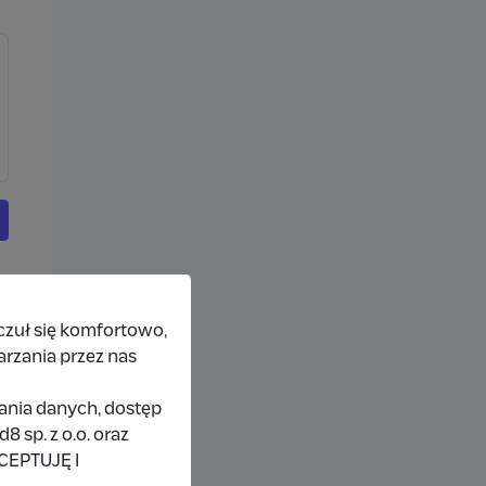
czuł się komfortowo,
arzania przez nas
rania danych, dostęp
 sp. z o.o. oraz
KCEPTUJĘ I