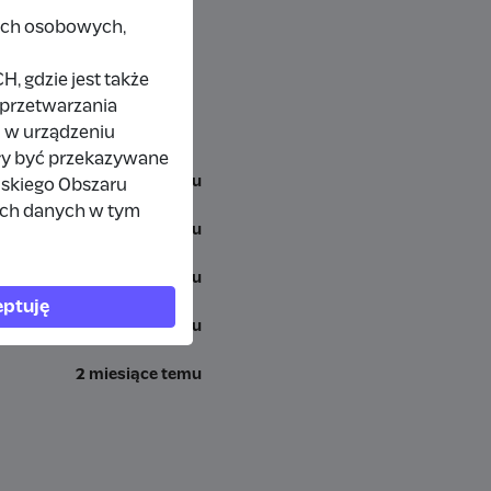
nych osobowych,
 gdzie jest także
 przetwarzania
 w urządzeniu
ły być przekazywane
3 tygodnie temu
jskiego Obszaru
ich danych w tym
miesiąc temu
miesiąc temu
ptuję
2 miesiące temu
2 miesiące temu