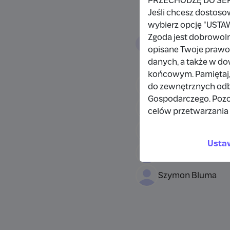
PRZECHODZĘ DO SE
Jeśli chcesz dostoso
wybierz opcję "US
Zgoda jest dobrowol
Wpłacający/
opisane Twoje prawo 
danych, a także w d
końcowym. Pamiętaj,
Wpłata anonimow
do zewnętrznych odbi
Gospodarczego. Pozo
Piotr Stopka
celów przetwarzania 
Tomasz Piech
Usta
Bartek Zawadzki
Szymon Bluma