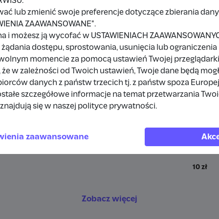
RWISU.
wać lub zmienić swoje preferencje dotyczące zbierania da
TAWIENIA ZAAWANSOWANE".
na i możesz ją wycofać w USTAWIENIACH ZAAWANSOWANYCH,
a
żądania dostępu, sprostowania, usunięcia lub ograniczenia
owolnym momencie za pomocą ustawień Twojej przeglądarki
 że w zależności od Twoich ustawień, Twoje dane będą mog
a
19 zł
orców danych z państw trzecich tj. z państw spoza Europe
stałe szczegółowe informacje na temat przetwarzania Two
10 zł
znajdują się w naszej polityce prywatności.
10 zł
wienia zaawansowane
Akce
19 zł
10 zł
Zobacz więcej