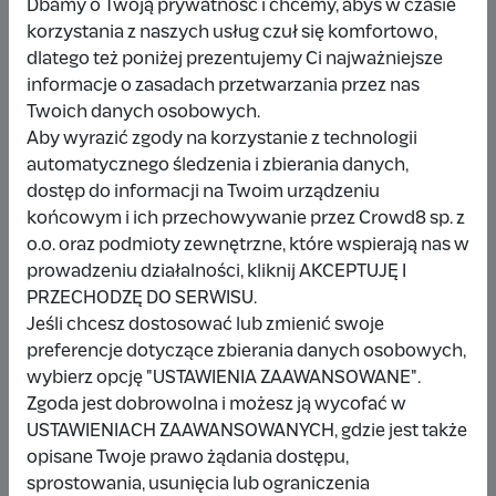
Wybieram
10 zł
Dbamy o Twoją prywatność i chcemy, abyś w czasie
korzystania z naszych usług czuł się komfortowo,
Inna kwota
dlatego też poniżej prezentujemy Ci najważniejsze
informacje o zasadach przetwarzania przez nas
Twoich danych osobowych.
Aby wyrazić zgody na korzystanie z technologii
automatycznego śledzenia i zbierania danych,
Udostępnij
Zgłoś
dostęp do informacji na Twoim urządzeniu
końcowym i ich przechowywanie przez Crowd8 sp. z
o.o. oraz podmioty zewnętrzne, które wspierają nas w
prowadzeniu działalności, kliknij AKCEPTUJĘ I
PRZECHODZĘ DO SERWISU.
Jeśli chcesz dostosować lub zmienić swoje
Wpłacający/a
preferencje dotyczące zbierania danych osobowych,
wybierz opcję "USTAWIENIA ZAAWANSOWANE".
Zgoda jest dobrowolna i możesz ją wycofać w
USTAWIENIACH ZAAWANSOWANYCH, gdzie jest także
Wpłata anonimowa
opisane Twoje prawo żądania dostępu,
15 zł
11 miesięcy temu
sprostowania, usunięcia lub ograniczenia