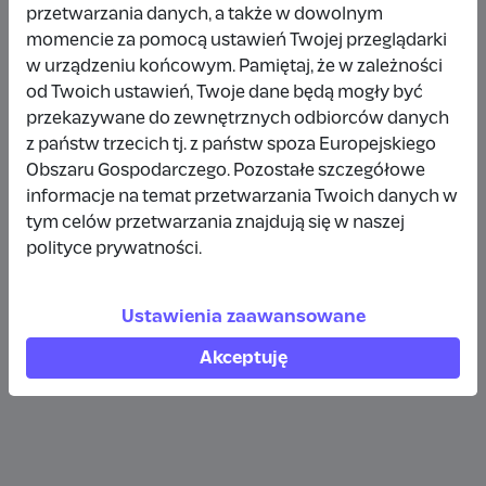
przetwarzania danych, a także w dowolnym
Wpłata anonimowa
momencie za pomocą ustawień Twojej przeglądarki
w urządzeniu końcowym. Pamiętaj, że w zależności
10 zł
11 miesięcy temu
od Twoich ustawień, Twoje dane będą mogły być
przekazywane do zewnętrznych odbiorców danych
Wpłata anonimowa
z państw trzecich tj. z państw spoza Europejskiego
Obszaru Gospodarczego. Pozostałe szczegółowe
10 zł
rok temu
informacje na temat przetwarzania Twoich danych w
tym celów przetwarzania znajdują się w naszej
Wpłata anonimowa
polityce prywatności.
10 zł
2 lata temu
Ustawienia zaawansowane
Wpłata anonimowa
Akceptuję
10 zł
2 lata temu