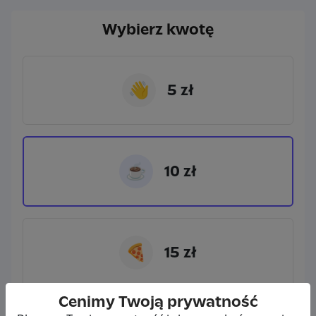
Wybierz kwotę
👋
5 zł
☕
10 zł
🍕
15 zł
Cenimy Twoją prywatność