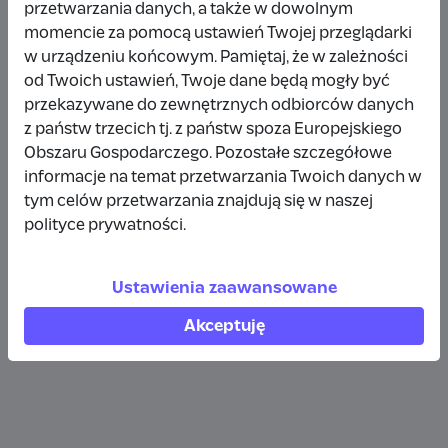
przetwarzania danych, a także w dowolnym
Wpłata anonimowa
momencie za pomocą ustawień Twojej przeglądarki
w urządzeniu końcowym. Pamiętaj, że w zależności
10 zł
rok temu
od Twoich ustawień, Twoje dane będą mogły być
przekazywane do zewnętrznych odbiorców danych
Wpłata anonimowa
z państw trzecich tj. z państw spoza Europejskiego
10 zł
rok temu
Obszaru Gospodarczego. Pozostałe szczegółowe
informacje na temat przetwarzania Twoich danych w
tym celów przetwarzania znajdują się w naszej
Wpłata anonimowa
polityce prywatności.
5 zł
rok temu
Ustawienia zaawansowane
Zobacz więcej
Akceptuję