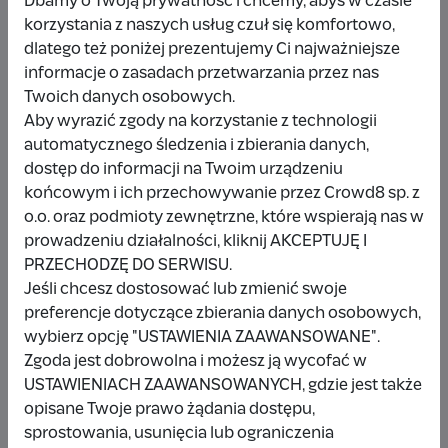
Dbamy o Twoją prywatność i chcemy, abyś w czasie
korzystania z naszych usług czuł się komfortowo,
dlatego też poniżej prezentujemy Ci najważniejsze
Udostępnij
Zgłoś
informacje o zasadach przetwarzania przez nas
Twoich danych osobowych.
Aby wyrazić zgody na korzystanie z technologii
automatycznego śledzenia i zbierania danych,
dostęp do informacji na Twoim urządzeniu
końcowym i ich przechowywanie przez Crowd8 sp. z
Wpłacający/a
o.o. oraz podmioty zewnętrzne, które wspierają nas w
prowadzeniu działalności, kliknij AKCEPTUJĘ I
PRZECHODZĘ DO SERWISU.
Wpłata anonimowa
Jeśli chcesz dostosować lub zmienić swoje
preferencje dotyczące zbierania danych osobowych,
10 zł
miesiąc temu
wybierz opcję "USTAWIENIA ZAAWANSOWANE".
Zgoda jest dobrowolna i możesz ją wycofać w
Damianbloque Wordpress
USTAWIENIACH ZAAWANSOWANYCH, gdzie jest także
opisane Twoje prawo żądania dostępu,
1 zł
7 miesięcy temu
sprostowania, usunięcia lub ograniczenia