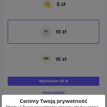
👋
5 zł
☕
10 zł
🥗
15 zł
Wybieram
10 zł
Inna kwota
Cenimy Twoją prywatność