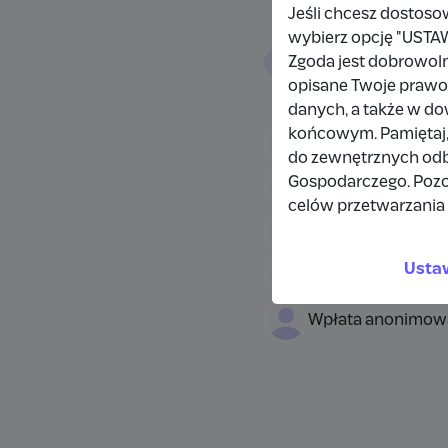
Jeśli chcesz dostoso
wybierz opcję "US
Wpłacający/
Zgoda jest dobrowol
opisane Twoje prawo 
danych, a także w d
końcowym. Pamiętaj,
Wpłata anonimow
do zewnętrznych odbi
Gospodarczego. Pozo
Damianbloque Wo
celów przetwarzania 
Wpłata anonimow
Usta
Wpłata anonimow
Wpłata anonimow