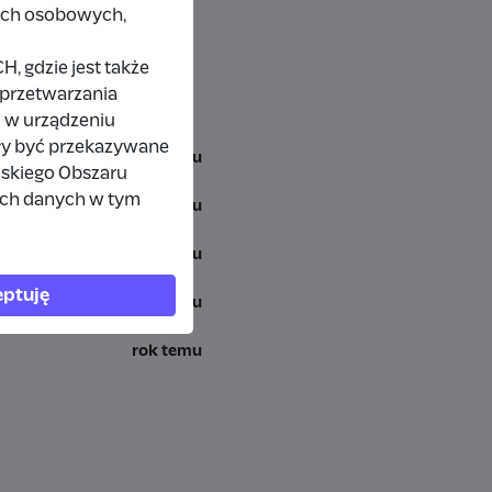
nych osobowych,
 gdzie jest także
 przetwarzania
 w urządzeniu
ły być przekazywane
miesiąc temu
jskiego Obszaru
ich danych w tym
7 miesięcy temu
rok temu
ptuję
rok temu
rok temu