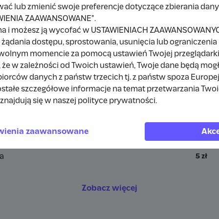
wać lub zmienić swoje preferencje dotyczące zbierania da
TAWIENIA ZAAWANSOWANE".
a
na i możesz ją wycofać w USTAWIENIACH ZAAWANSOWANYCH,
żądania dostępu, sprostowania, usunięcia lub ograniczenia
owolnym momencie za pomocą ustawień Twojej przeglądarki
 że w zależności od Twoich ustawień, Twoje dane będą mog
a
10 zł
orców danych z państw trzecich tj. z państw spoza Europe
stałe szczegółowe informacje na temat przetwarzania Two
rdpress
1 zł
znajdują się w naszej polityce prywatności.
a
10 zł
wienia zaawansowane
Akce
a
10 zł
a
5 zł
Zobacz więcej