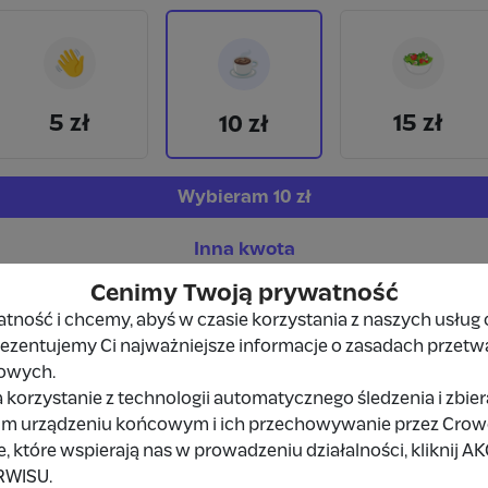
👋
🥗
☕
5 zł
15 zł
10 zł
Wybieram
10 zł
Inna kwota
Cenimy Twoją prywatność
ność i chcemy, abyś w czasie korzystania z naszych usług 
prezentujemy Ci najważniejsze informacje o zasadach przetw
owych.
 korzystanie z technologii automatycznego śledzenia i zbie
Udostępnij
Zgłoś
im urządzeniu końcowym i ich przechowywanie przez Crowd8
 które wspierają nas w prowadzeniu działalności, kliknij A
RWISU.