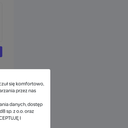
czuł się komfortowo,
arzania przez nas
rania danych, dostęp
 sp. z o.o. oraz
KCEPTUJĘ I