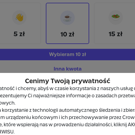
👋
🥗
☕
5 zł
15 zł
10 zł
Wybieram
10 zł
Inna kwota
Cenimy Twoją prywatność
ność i chcemy, abyś w czasie korzystania z naszych usług 
prezentujemy Ci najważniejsze informacje o zasadach przetw
owych.
 korzystanie z technologii automatycznego śledzenia i zbie
Udostępnij
Zgłoś
im urządzeniu końcowym i ich przechowywanie przez Crowd8
 które wspierają nas w prowadzeniu działalności, kliknij A
RWISU.