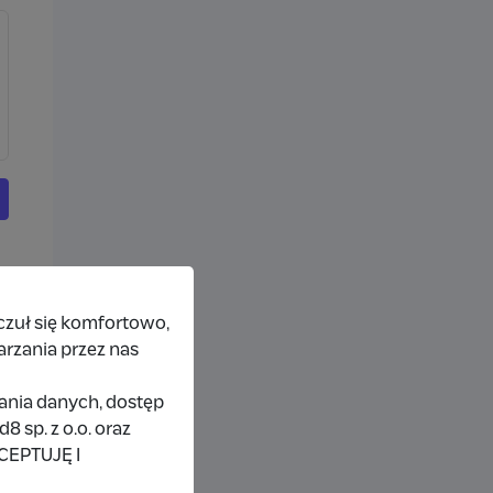
czuł się komfortowo,
arzania przez nas
rania danych, dostęp
 sp. z o.o. oraz
KCEPTUJĘ I