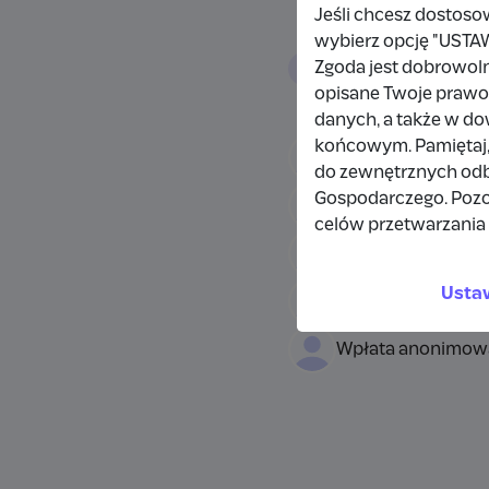
Jeśli chcesz dostoso
wybierz opcję "US
Wpłacający/
Zgoda jest dobrowol
opisane Twoje prawo 
danych, a także w d
końcowym. Pamiętaj,
Wpłata anonimow
do zewnętrznych odbi
Gospodarczego. Pozo
Damianbloque Wo
celów przetwarzania 
Wpłata anonimow
Usta
Wpłata anonimow
Wpłata anonimow