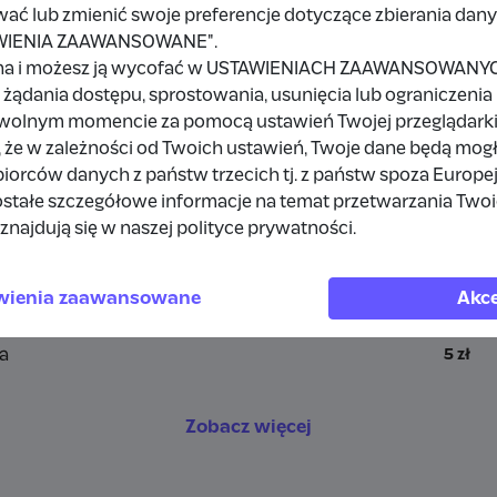
wać lub zmienić swoje preferencje dotyczące zbierania da
TAWIENIA ZAAWANSOWANE".
a
na i możesz ją wycofać w USTAWIENIACH ZAAWANSOWANYCH,
żądania dostępu, sprostowania, usunięcia lub ograniczenia
owolnym momencie za pomocą ustawień Twojej przeglądarki
 że w zależności od Twoich ustawień, Twoje dane będą mog
a
10 zł
orców danych z państw trzecich tj. z państw spoza Europe
stałe szczegółowe informacje na temat przetwarzania Two
rdpress
1 zł
znajdują się w naszej polityce prywatności.
a
10 zł
wienia zaawansowane
Akce
a
10 zł
a
5 zł
Zobacz więcej