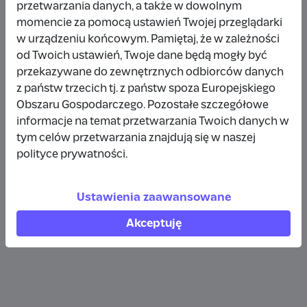
przetwarzania danych, a także w dowolnym
Wpłata anonimowa
momencie za pomocą ustawień Twojej przeglądarki
w urządzeniu końcowym. Pamiętaj, że w zależności
10 zł
rok temu
od Twoich ustawień, Twoje dane będą mogły być
przekazywane do zewnętrznych odbiorców danych
Wpłata anonimowa
z państw trzecich tj. z państw spoza Europejskiego
10 zł
rok temu
Obszaru Gospodarczego. Pozostałe szczegółowe
informacje na temat przetwarzania Twoich danych w
tym celów przetwarzania znajdują się w naszej
Wpłata anonimowa
polityce prywatności.
5 zł
rok temu
Ustawienia zaawansowane
Zobacz więcej
Akceptuję