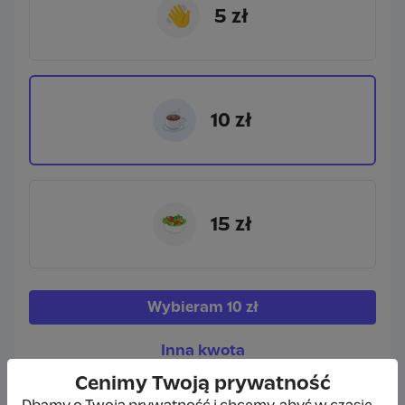
👋
5 zł
☕
10 zł
🥗
15 zł
Wybieram
10 zł
Inna kwota
Cenimy Twoją prywatność