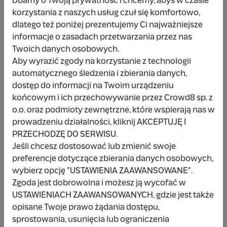
Dbamy o Twoją prywatność i chcemy, abyś w czasie
korzystania z naszych usług czuł się komfortowo,
dlatego też poniżej prezentujemy Ci najważniejsze
Udostępnij
Zgłoś
informacje o zasadach przetwarzania przez nas
Twoich danych osobowych.
Aby wyrazić zgody na korzystanie z technologii
automatycznego śledzenia i zbierania danych,
dostęp do informacji na Twoim urządzeniu
końcowym i ich przechowywanie przez Crowd8 sp. z
Wpłacający/a
o.o. oraz podmioty zewnętrzne, które wspierają nas w
prowadzeniu działalności, kliknij AKCEPTUJĘ I
PRZECHODZĘ DO SERWISU.
Wpłata anonimowa
Jeśli chcesz dostosować lub zmienić swoje
preferencje dotyczące zbierania danych osobowych,
10 zł
miesiąc temu
wybierz opcję "USTAWIENIA ZAAWANSOWANE".
Zgoda jest dobrowolna i możesz ją wycofać w
Damianbloque Wordpress
USTAWIENIACH ZAAWANSOWANYCH, gdzie jest także
opisane Twoje prawo żądania dostępu,
1 zł
7 miesięcy temu
sprostowania, usunięcia lub ograniczenia