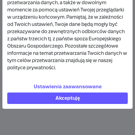
przetwarzania danych, a także w dowolnym
Wpłata anonimowa
momencie za pomocą ustawień Twojej przeglądarki
w urządzeniu końcowym. Pamiętaj, że w zależności
10 zł
rok temu
od Twoich ustawień, Twoje dane będą mogły być
przekazywane do zewnętrznych odbiorców danych
Wpłata anonimowa
z państw trzecich tj. z państw spoza Europejskiego
10 zł
rok temu
Obszaru Gospodarczego. Pozostałe szczegółowe
informacje na temat przetwarzania Twoich danych w
tym celów przetwarzania znajdują się w naszej
Wpłata anonimowa
polityce prywatności.
5 zł
rok temu
Ustawienia zaawansowane
Zobacz więcej
Akceptuję