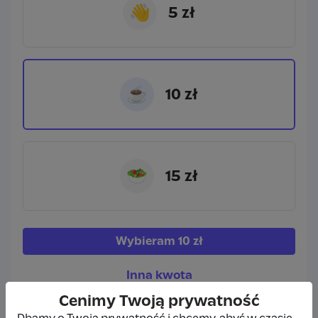
👋
5 zł
☕
10 zł
🥗
15 zł
Wybieram
10 zł
Inna kwota
Cenimy Twoją prywatność