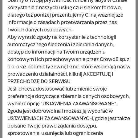
Dbamy o Twoją prywatność i chcemy, abyś w czasie
korzystania z naszych usług czuł się komfortowo,
dlatego też poniżej prezentujemy Ci najważniejsze
Udostępnij
Zgłoś
informacje o zasadach przetwarzania przez nas
Twoich danych osobowych.
Aby wyrazić zgody na korzystanie z technologii
automatycznego śledzenia i zbierania danych,
dostęp do informacji na Twoim urządzeniu
końcowym i ich przechowywanie przez Crowd8 sp. z
Wpłacający/a
o.o. oraz podmioty zewnętrzne, które wspierają nas w
prowadzeniu działalności, kliknij AKCEPTUJĘ I
PRZECHODZĘ DO SERWISU.
Wpłata anonimowa
Jeśli chcesz dostosować lub zmienić swoje
preferencje dotyczące zbierania danych osobowych,
10 zł
miesiąc temu
wybierz opcję "USTAWIENIA ZAAWANSOWANE".
Zgoda jest dobrowolna i możesz ją wycofać w
Damianbloque Wordpress
USTAWIENIACH ZAAWANSOWANYCH, gdzie jest także
opisane Twoje prawo żądania dostępu,
1 zł
7 miesięcy temu
sprostowania, usunięcia lub ograniczenia