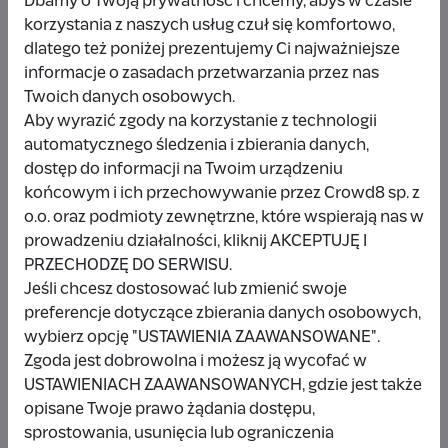
Dbamy o Twoją prywatność i chcemy, abyś w czasie
korzystania z naszych usług czuł się komfortowo,
dlatego też poniżej prezentujemy Ci najważniejsze
Udostępnij
Zgłoś
informacje o zasadach przetwarzania przez nas
Twoich danych osobowych.
Aby wyrazić zgody na korzystanie z technologii
automatycznego śledzenia i zbierania danych,
dostęp do informacji na Twoim urządzeniu
końcowym i ich przechowywanie przez Crowd8 sp. z
Wpłacający/a
o.o. oraz podmioty zewnętrzne, które wspierają nas w
prowadzeniu działalności, kliknij AKCEPTUJĘ I
PRZECHODZĘ DO SERWISU.
Wpłata anonimowa
Jeśli chcesz dostosować lub zmienić swoje
preferencje dotyczące zbierania danych osobowych,
10 zł
miesiąc temu
wybierz opcję "USTAWIENIA ZAAWANSOWANE".
Zgoda jest dobrowolna i możesz ją wycofać w
Damianbloque Wordpress
USTAWIENIACH ZAAWANSOWANYCH, gdzie jest także
opisane Twoje prawo żądania dostępu,
1 zł
7 miesięcy temu
sprostowania, usunięcia lub ograniczenia