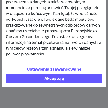
przetwarzania danych, a także w dowolnym
Wpłata anonimowa
momencie za pomocą ustawień Twojej przeglądarki
w urządzeniu końcowym. Pamiętaj, że w zależności
10 zł
rok temu
od Twoich ustawień, Twoje dane będą mogły być
przekazywane do zewnętrznych odbiorców danych
Wpłata anonimowa
z państw trzecich tj. z państw spoza Europejskiego
10 zł
rok temu
Obszaru Gospodarczego. Pozostałe szczegółowe
informacje na temat przetwarzania Twoich danych w
tym celów przetwarzania znajdują się w naszej
Wpłata anonimowa
polityce prywatności.
5 zł
rok temu
Ustawienia zaawansowane
Zobacz więcej
Akceptuję