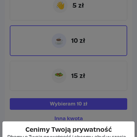
👋
5 zł
☕
10 zł
🥗
15 zł
Wybieram
10 zł
Inna kwota
Cenimy Twoją prywatność