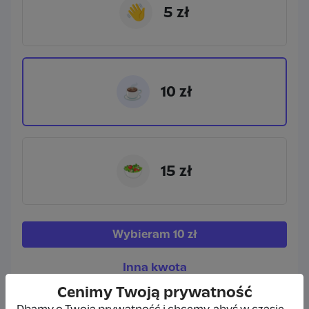
👋
5 zł
☕
10 zł
🥗
15 zł
Wybieram
10 zł
Inna kwota
Cenimy Twoją prywatność