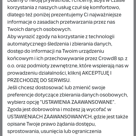
Dbamy o Twoją prywatność i chcemy, abyś w czasie
korzystania z naszych usług czuł się komfortowo,
dlatego też poniżej prezentujemy Ci najważniejsze
Udostępnij
Zgłoś
informacje o zasadach przetwarzania przez nas
Twoich danych osobowych.
Aby wyrazić zgody na korzystanie z technologii
automatycznego śledzenia i zbierania danych,
dostęp do informacji na Twoim urządzeniu
końcowym i ich przechowywanie przez Crowd8 sp. z
Wpłacający/a
o.o. oraz podmioty zewnętrzne, które wspierają nas w
prowadzeniu działalności, kliknij AKCEPTUJĘ I
PRZECHODZĘ DO SERWISU.
Wpłata anonimowa
Jeśli chcesz dostosować lub zmienić swoje
preferencje dotyczące zbierania danych osobowych,
10 zł
miesiąc temu
wybierz opcję "USTAWIENIA ZAAWANSOWANE".
Zgoda jest dobrowolna i możesz ją wycofać w
Damianbloque Wordpress
USTAWIENIACH ZAAWANSOWANYCH, gdzie jest także
opisane Twoje prawo żądania dostępu,
1 zł
7 miesięcy temu
sprostowania, usunięcia lub ograniczenia