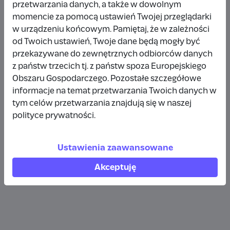
przetwarzania danych, a także w dowolnym
Wpłata anonimowa
momencie za pomocą ustawień Twojej przeglądarki
w urządzeniu końcowym. Pamiętaj, że w zależności
10 zł
rok temu
od Twoich ustawień, Twoje dane będą mogły być
przekazywane do zewnętrznych odbiorców danych
Wpłata anonimowa
z państw trzecich tj. z państw spoza Europejskiego
10 zł
rok temu
Obszaru Gospodarczego. Pozostałe szczegółowe
informacje na temat przetwarzania Twoich danych w
tym celów przetwarzania znajdują się w naszej
Wpłata anonimowa
polityce prywatności.
5 zł
rok temu
Ustawienia zaawansowane
Zobacz więcej
Akceptuję