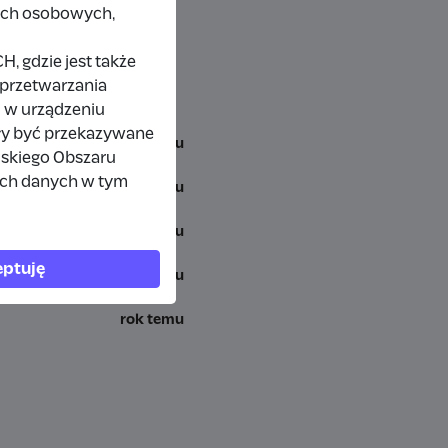
nych osobowych,
 gdzie jest także
 przetwarzania
 w urządzeniu
ły być przekazywane
miesiąc temu
jskiego Obszaru
ich danych w tym
7 miesięcy temu
rok temu
ptuję
rok temu
rok temu