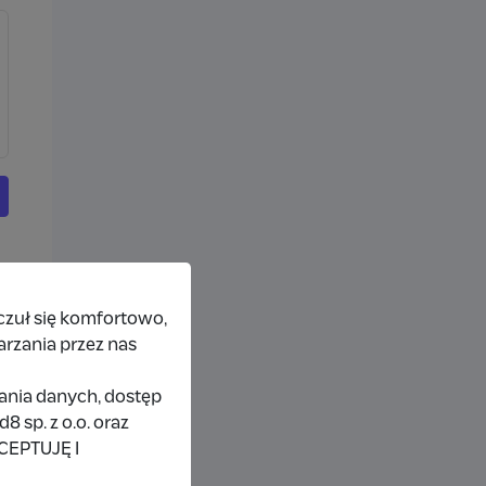
czuł się komfortowo,
arzania przez nas
rania danych, dostęp
 sp. z o.o. oraz
KCEPTUJĘ I