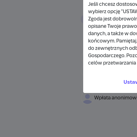
Jeśli chcesz dostoso
wybierz opcję "US
Wpłacający/
Zgoda jest dobrowol
opisane Twoje prawo 
danych, a także w d
końcowym. Pamiętaj,
Wpłata anonimow
do zewnętrznych odbi
Gospodarczego. Pozo
Damianbloque Wo
celów przetwarzania 
Wpłata anonimow
Usta
Wpłata anonimow
Wpłata anonimow