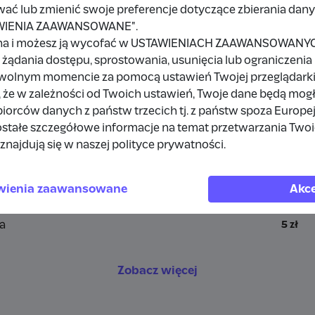
wać lub zmienić swoje preferencje dotyczące zbierania da
TAWIENIA ZAAWANSOWANE".
a
na i możesz ją wycofać w USTAWIENIACH ZAAWANSOWANYCH,
żądania dostępu, sprostowania, usunięcia lub ograniczenia
owolnym momencie za pomocą ustawień Twojej przeglądarki
 że w zależności od Twoich ustawień, Twoje dane będą mog
a
10 zł
orców danych z państw trzecich tj. z państw spoza Europe
stałe szczegółowe informacje na temat przetwarzania Two
rdpress
1 zł
znajdują się w naszej polityce prywatności.
a
10 zł
wienia zaawansowane
Akce
a
10 zł
a
5 zł
Zobacz więcej