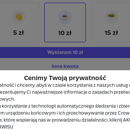
👋
🥗
☕
5 zł
15 zł
10 zł
Wybieram
10 zł
Inna kwota
Cenimy Twoją prywatność
ność i chcemy, abyś w czasie korzystania z naszych usług 
prezentujemy Ci najważniejsze informacje o zasadach przetw
owych.
 korzystanie z technologii automatycznego śledzenia i zbie
Udostępnij
Zgłoś
im urządzeniu końcowym i ich przechowywanie przez Crowd8
 które wspierają nas w prowadzeniu działalności, kliknij A
RWISU.