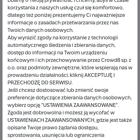
Dbamy o Twoją prywatność i chcemy, abyś w czasie
korzystania z naszych usług czuł się komfortowo,
dlatego też poniżej prezentujemy Ci najważniejsze
Udostępnij
Zgłoś
informacje o zasadach przetwarzania przez nas
Twoich danych osobowych.
Aby wyrazić zgody na korzystanie z technologii
automatycznego śledzenia i zbierania danych,
dostęp do informacji na Twoim urządzeniu
końcowym i ich przechowywanie przez Crowd8 sp. z
Wpłacający/a
o.o. oraz podmioty zewnętrzne, które wspierają nas w
prowadzeniu działalności, kliknij AKCEPTUJĘ I
PRZECHODZĘ DO SERWISU.
Wpłata anonimowa
Jeśli chcesz dostosować lub zmienić swoje
preferencje dotyczące zbierania danych osobowych,
10 zł
miesiąc temu
wybierz opcję "USTAWIENIA ZAAWANSOWANE".
Zgoda jest dobrowolna i możesz ją wycofać w
Damianbloque Wordpress
USTAWIENIACH ZAAWANSOWANYCH, gdzie jest także
opisane Twoje prawo żądania dostępu,
1 zł
7 miesięcy temu
sprostowania, usunięcia lub ograniczenia