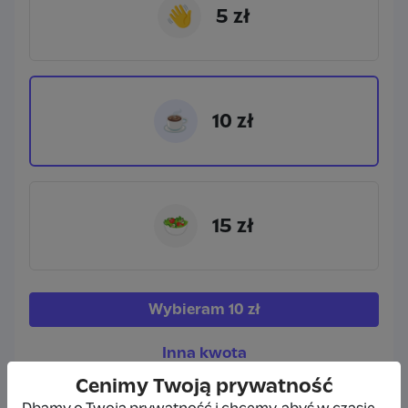
👋
5 zł
☕
10 zł
🥗
15 zł
Wybieram
10 zł
Inna kwota
Cenimy Twoją prywatność