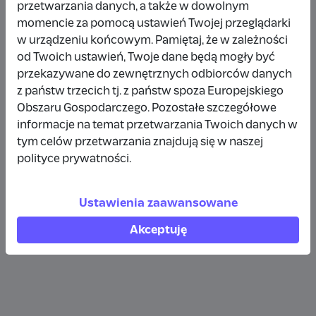
przetwarzania danych, a także w dowolnym
Wpłata anonimowa
momencie za pomocą ustawień Twojej przeglądarki
w urządzeniu końcowym. Pamiętaj, że w zależności
10 zł
rok temu
od Twoich ustawień, Twoje dane będą mogły być
przekazywane do zewnętrznych odbiorców danych
Wpłata anonimowa
z państw trzecich tj. z państw spoza Europejskiego
10 zł
rok temu
Obszaru Gospodarczego. Pozostałe szczegółowe
informacje na temat przetwarzania Twoich danych w
tym celów przetwarzania znajdują się w naszej
Wpłata anonimowa
polityce prywatności.
5 zł
rok temu
Ustawienia zaawansowane
Zobacz więcej
Akceptuję