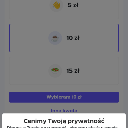
👋
5 zł
☕
10 zł
🥗
15 zł
Wybieram
10 zł
Inna kwota
Cenimy Twoją prywatność