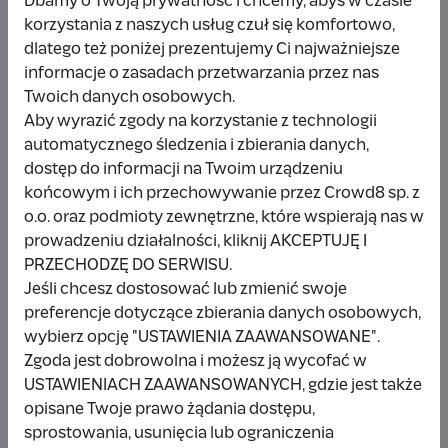
Dbamy o Twoją prywatność i chcemy, abyś w czasie
korzystania z naszych usług czuł się komfortowo,
dlatego też poniżej prezentujemy Ci najważniejsze
Udostępnij
Zgłoś
informacje o zasadach przetwarzania przez nas
Twoich danych osobowych.
Aby wyrazić zgody na korzystanie z technologii
automatycznego śledzenia i zbierania danych,
dostęp do informacji na Twoim urządzeniu
końcowym i ich przechowywanie przez Crowd8 sp. z
Wpłacający/a
o.o. oraz podmioty zewnętrzne, które wspierają nas w
prowadzeniu działalności, kliknij AKCEPTUJĘ I
PRZECHODZĘ DO SERWISU.
Wpłata anonimowa
Jeśli chcesz dostosować lub zmienić swoje
preferencje dotyczące zbierania danych osobowych,
10 zł
miesiąc temu
wybierz opcję "USTAWIENIA ZAAWANSOWANE".
Zgoda jest dobrowolna i możesz ją wycofać w
Damianbloque Wordpress
USTAWIENIACH ZAAWANSOWANYCH, gdzie jest także
opisane Twoje prawo żądania dostępu,
1 zł
7 miesięcy temu
sprostowania, usunięcia lub ograniczenia