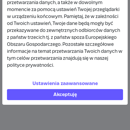
przetwarzania danych, a także w dowolnym
Wpłata anonimowa
momencie za pomocą ustawień Twojej przeglądarki
w urządzeniu końcowym. Pamiętaj, że w zależności
10 zł
rok temu
od Twoich ustawień, Twoje dane będą mogły być
przekazywane do zewnętrznych odbiorców danych
Wpłata anonimowa
z państw trzecich tj. z państw spoza Europejskiego
10 zł
rok temu
Obszaru Gospodarczego. Pozostałe szczegółowe
informacje na temat przetwarzania Twoich danych w
tym celów przetwarzania znajdują się w naszej
Wpłata anonimowa
polityce prywatności.
5 zł
rok temu
Ustawienia zaawansowane
Zobacz więcej
Akceptuję