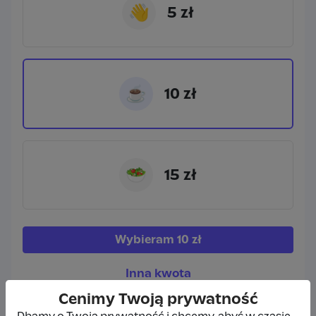
👋
5 zł
☕
10 zł
🥗
15 zł
Wybieram
10 zł
Inna kwota
Cenimy Twoją prywatność