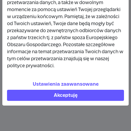
przetwarzania danych, a także w dowolnym
Wpłata anonimowa
momencie za pomocą ustawień Twojej przeglądarki
w urządzeniu końcowym. Pamiętaj, że w zależności
10 zł
rok temu
od Twoich ustawień, Twoje dane będą mogły być
przekazywane do zewnętrznych odbiorców danych
Wpłata anonimowa
z państw trzecich tj. z państw spoza Europejskiego
10 zł
rok temu
Obszaru Gospodarczego. Pozostałe szczegółowe
informacje na temat przetwarzania Twoich danych w
tym celów przetwarzania znajdują się w naszej
Wpłata anonimowa
polityce prywatności.
5 zł
rok temu
Ustawienia zaawansowane
Zobacz więcej
Akceptuję