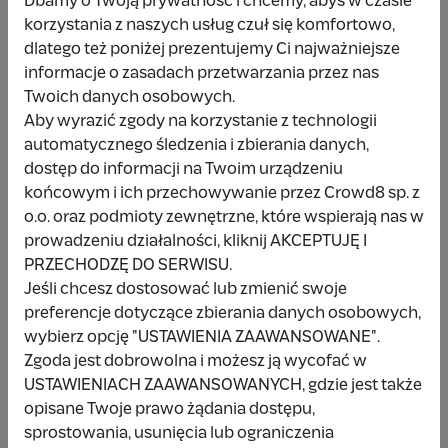
Dbamy o Twoją prywatność i chcemy, abyś w czasie
korzystania z naszych usług czuł się komfortowo,
dlatego też poniżej prezentujemy Ci najważniejsze
Udostępnij
Zgłoś
informacje o zasadach przetwarzania przez nas
Twoich danych osobowych.
Aby wyrazić zgody na korzystanie z technologii
automatycznego śledzenia i zbierania danych,
dostęp do informacji na Twoim urządzeniu
końcowym i ich przechowywanie przez Crowd8 sp. z
Wpłacający/a
o.o. oraz podmioty zewnętrzne, które wspierają nas w
prowadzeniu działalności, kliknij AKCEPTUJĘ I
PRZECHODZĘ DO SERWISU.
Wpłata anonimowa
Jeśli chcesz dostosować lub zmienić swoje
preferencje dotyczące zbierania danych osobowych,
10 zł
miesiąc temu
wybierz opcję "USTAWIENIA ZAAWANSOWANE".
Zgoda jest dobrowolna i możesz ją wycofać w
Damianbloque Wordpress
USTAWIENIACH ZAAWANSOWANYCH, gdzie jest także
opisane Twoje prawo żądania dostępu,
1 zł
7 miesięcy temu
sprostowania, usunięcia lub ograniczenia