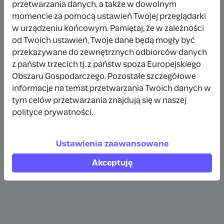
przetwarzania danych, a także w dowolnym
Wpłata anonimowa
momencie za pomocą ustawień Twojej przeglądarki
w urządzeniu końcowym. Pamiętaj, że w zależności
10 zł
rok temu
od Twoich ustawień, Twoje dane będą mogły być
przekazywane do zewnętrznych odbiorców danych
Wpłata anonimowa
z państw trzecich tj. z państw spoza Europejskiego
10 zł
rok temu
Obszaru Gospodarczego. Pozostałe szczegółowe
informacje na temat przetwarzania Twoich danych w
tym celów przetwarzania znajdują się w naszej
Wpłata anonimowa
polityce prywatności.
5 zł
rok temu
Ustawienia zaawansowane
Zobacz więcej
Akceptuję