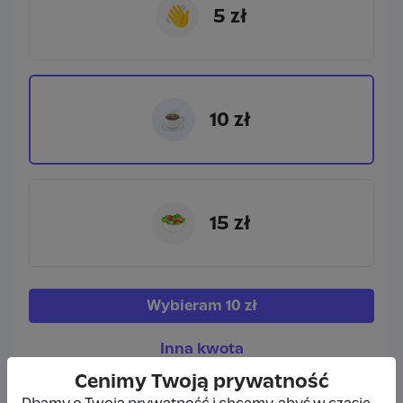
👋
5 zł
☕
10 zł
🥗
15 zł
Wybieram
10 zł
Inna kwota
Cenimy Twoją prywatność