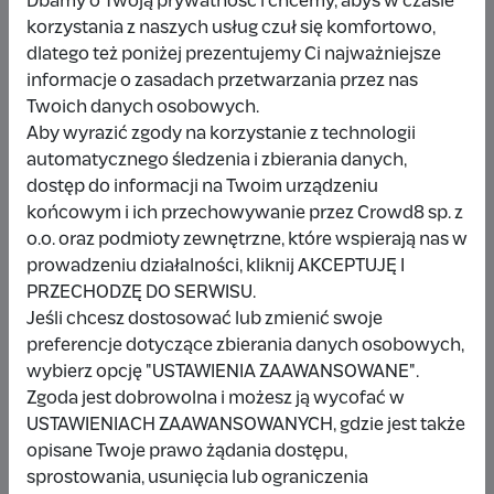
Dbamy o Twoją prywatność i chcemy, abyś w czasie
korzystania z naszych usług czuł się komfortowo,
dlatego też poniżej prezentujemy Ci najważniejsze
Udostępnij
Zgłoś
informacje o zasadach przetwarzania przez nas
Twoich danych osobowych.
Aby wyrazić zgody na korzystanie z technologii
automatycznego śledzenia i zbierania danych,
dostęp do informacji na Twoim urządzeniu
końcowym i ich przechowywanie przez Crowd8 sp. z
Wpłacający/a
o.o. oraz podmioty zewnętrzne, które wspierają nas w
prowadzeniu działalności, kliknij AKCEPTUJĘ I
PRZECHODZĘ DO SERWISU.
Wpłata anonimowa
Jeśli chcesz dostosować lub zmienić swoje
preferencje dotyczące zbierania danych osobowych,
10 zł
miesiąc temu
wybierz opcję "USTAWIENIA ZAAWANSOWANE".
Zgoda jest dobrowolna i możesz ją wycofać w
Damianbloque Wordpress
USTAWIENIACH ZAAWANSOWANYCH, gdzie jest także
opisane Twoje prawo żądania dostępu,
1 zł
7 miesięcy temu
sprostowania, usunięcia lub ograniczenia