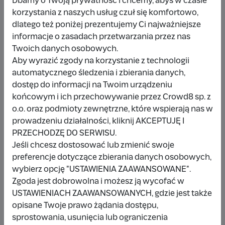
Dbamy o Twoją prywatność i chcemy, abyś w czasie
korzystania z naszych usług czuł się komfortowo,
dlatego też poniżej prezentujemy Ci najważniejsze
Udostępnij
Zgłoś
informacje o zasadach przetwarzania przez nas
Twoich danych osobowych.
Aby wyrazić zgody na korzystanie z technologii
automatycznego śledzenia i zbierania danych,
dostęp do informacji na Twoim urządzeniu
końcowym i ich przechowywanie przez Crowd8 sp. z
Wpłacający/a
o.o. oraz podmioty zewnętrzne, które wspierają nas w
prowadzeniu działalności, kliknij AKCEPTUJĘ I
PRZECHODZĘ DO SERWISU.
Wpłata anonimowa
Jeśli chcesz dostosować lub zmienić swoje
preferencje dotyczące zbierania danych osobowych,
10 zł
miesiąc temu
wybierz opcję "USTAWIENIA ZAAWANSOWANE".
Zgoda jest dobrowolna i możesz ją wycofać w
Damianbloque Wordpress
USTAWIENIACH ZAAWANSOWANYCH, gdzie jest także
opisane Twoje prawo żądania dostępu,
1 zł
7 miesięcy temu
sprostowania, usunięcia lub ograniczenia