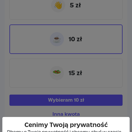
👋
5 zł
☕
10 zł
🥗
15 zł
Wybieram
10 zł
Inna kwota
Cenimy Twoją prywatność