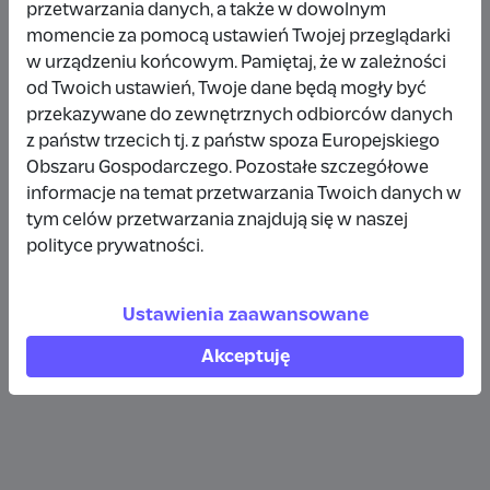
przetwarzania danych, a także w dowolnym
Wpłata anonimowa
momencie za pomocą ustawień Twojej przeglądarki
w urządzeniu końcowym. Pamiętaj, że w zależności
10 zł
rok temu
od Twoich ustawień, Twoje dane będą mogły być
przekazywane do zewnętrznych odbiorców danych
Wpłata anonimowa
z państw trzecich tj. z państw spoza Europejskiego
10 zł
rok temu
Obszaru Gospodarczego. Pozostałe szczegółowe
informacje na temat przetwarzania Twoich danych w
tym celów przetwarzania znajdują się w naszej
Wpłata anonimowa
polityce prywatności.
5 zł
rok temu
Ustawienia zaawansowane
Zobacz więcej
Akceptuję