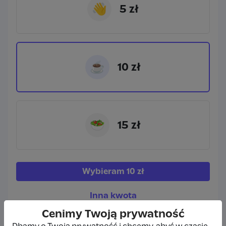
👋
5 zł
☕
10 zł
🥗
15 zł
Wybieram
10 zł
Inna kwota
Cenimy Twoją prywatność