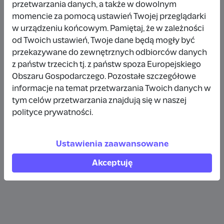
przetwarzania danych, a także w dowolnym
Wpłata anonimowa
momencie za pomocą ustawień Twojej przeglądarki
w urządzeniu końcowym. Pamiętaj, że w zależności
10 zł
rok temu
od Twoich ustawień, Twoje dane będą mogły być
przekazywane do zewnętrznych odbiorców danych
Wpłata anonimowa
z państw trzecich tj. z państw spoza Europejskiego
10 zł
rok temu
Obszaru Gospodarczego. Pozostałe szczegółowe
informacje na temat przetwarzania Twoich danych w
tym celów przetwarzania znajdują się w naszej
Wpłata anonimowa
polityce prywatności.
5 zł
rok temu
Ustawienia zaawansowane
Zobacz więcej
Akceptuję