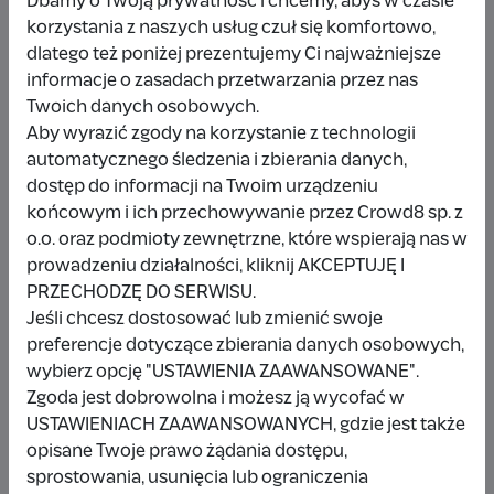
Dbamy o Twoją prywatność i chcemy, abyś w czasie
korzystania z naszych usług czuł się komfortowo,
dlatego też poniżej prezentujemy Ci najważniejsze
Udostępnij
Zgłoś
informacje o zasadach przetwarzania przez nas
Twoich danych osobowych.
Aby wyrazić zgody na korzystanie z technologii
automatycznego śledzenia i zbierania danych,
dostęp do informacji na Twoim urządzeniu
końcowym i ich przechowywanie przez Crowd8 sp. z
Wpłacający/a
o.o. oraz podmioty zewnętrzne, które wspierają nas w
prowadzeniu działalności, kliknij AKCEPTUJĘ I
PRZECHODZĘ DO SERWISU.
Wpłata anonimowa
Jeśli chcesz dostosować lub zmienić swoje
preferencje dotyczące zbierania danych osobowych,
10 zł
miesiąc temu
wybierz opcję "USTAWIENIA ZAAWANSOWANE".
Zgoda jest dobrowolna i możesz ją wycofać w
Damianbloque Wordpress
USTAWIENIACH ZAAWANSOWANYCH, gdzie jest także
opisane Twoje prawo żądania dostępu,
1 zł
7 miesięcy temu
sprostowania, usunięcia lub ograniczenia