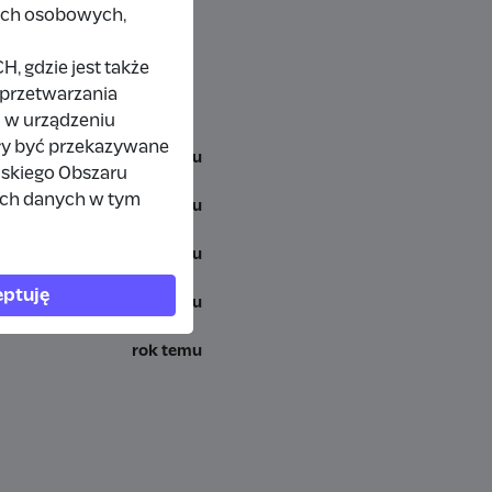
nych osobowych,
 gdzie jest także
 przetwarzania
 w urządzeniu
ły być przekazywane
miesiąc temu
jskiego Obszaru
ich danych w tym
7 miesięcy temu
rok temu
ptuję
rok temu
rok temu