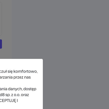
czuł się komfortowo,
arzania przez nas
rania danych, dostęp
 sp. z o.o. oraz
KCEPTUJĘ I