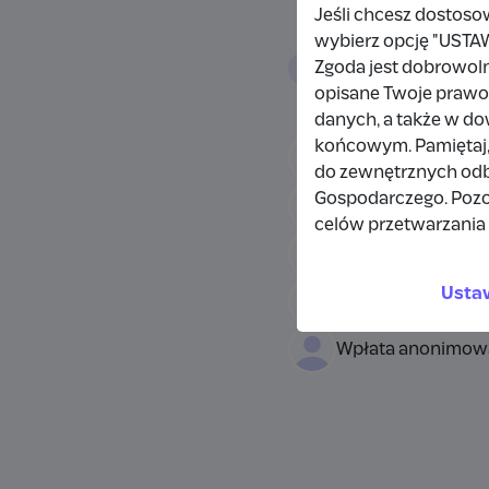
Jeśli chcesz dostoso
wybierz opcję "US
Wpłacający/
Zgoda jest dobrowol
opisane Twoje prawo 
danych, a także w d
końcowym. Pamiętaj,
Wpłata anonimow
do zewnętrznych odbi
Gospodarczego. Pozo
Damianbloque Wo
celów przetwarzania 
Wpłata anonimow
Usta
Wpłata anonimow
Wpłata anonimow