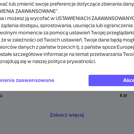
wać lub zmienić swoje preferencje dotyczące zbierania da
TAWIENIA ZAAWANSOWANE".
a
na i możesz ją wycofać w USTAWIENIACH ZAAWANSOWANYCH,
żądania dostępu, sprostowania, usunięcia lub ograniczenia
owolnym momencie za pomocą ustawień Twojej przeglądarki
 że w zależności od Twoich ustawień, Twoje dane będą mog
a
10 zł
orców danych z państw trzecich tj. z państw spoza Europe
stałe szczegółowe informacje na temat przetwarzania Two
rdpress
1 zł
znajdują się w naszej polityce prywatności.
a
10 zł
wienia zaawansowane
Akce
a
10 zł
a
5 zł
Zobacz więcej