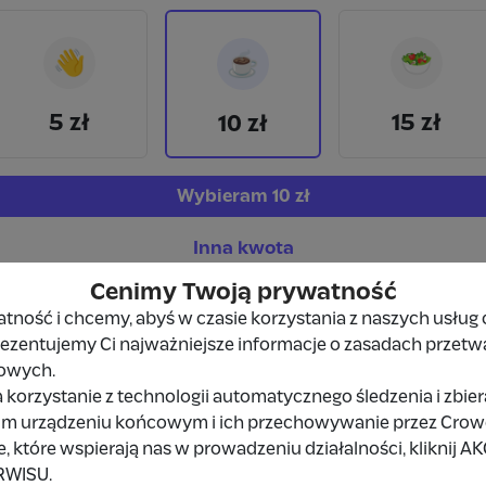
👋
🥗
☕
5 zł
15 zł
10 zł
Wybieram
10 zł
Inna kwota
Cenimy Twoją prywatność
ność i chcemy, abyś w czasie korzystania z naszych usług 
prezentujemy Ci najważniejsze informacje o zasadach przetw
owych.
 korzystanie z technologii automatycznego śledzenia i zbie
Udostępnij
Zgłoś
im urządzeniu końcowym i ich przechowywanie przez Crowd8
 które wspierają nas w prowadzeniu działalności, kliknij A
RWISU.