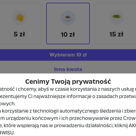
👋
🥗
☕
5 zł
15 zł
10 zł
Wybieram
10 zł
Inna kwota
Cenimy Twoją prywatność
ność i chcemy, abyś w czasie korzystania z naszych usług 
prezentujemy Ci najważniejsze informacje o zasadach przetw
owych.
 korzystanie z technologii automatycznego śledzenia i zbie
Udostępnij
Zgłoś
im urządzeniu końcowym i ich przechowywanie przez Crowd8
 które wspierają nas w prowadzeniu działalności, kliknij A
RWISU.