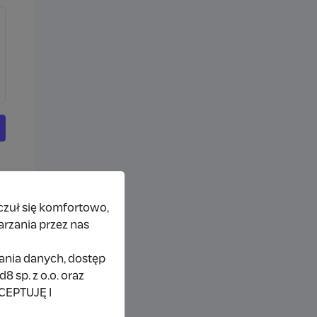
czuł się komfortowo,
arzania przez nas
rania danych, dostęp
 sp. z o.o. oraz
KCEPTUJĘ I