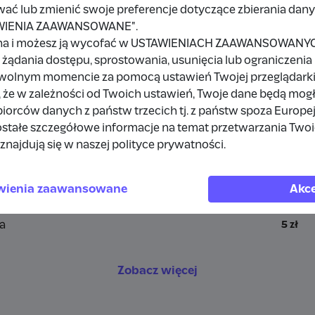
wać lub zmienić swoje preferencje dotyczące zbierania da
TAWIENIA ZAAWANSOWANE".
a
na i możesz ją wycofać w USTAWIENIACH ZAAWANSOWANYCH,
żądania dostępu, sprostowania, usunięcia lub ograniczenia
owolnym momencie za pomocą ustawień Twojej przeglądarki
 że w zależności od Twoich ustawień, Twoje dane będą mog
a
10 zł
orców danych z państw trzecich tj. z państw spoza Europe
stałe szczegółowe informacje na temat przetwarzania Two
rdpress
1 zł
znajdują się w naszej polityce prywatności.
a
10 zł
wienia zaawansowane
Akce
a
10 zł
a
5 zł
Zobacz więcej