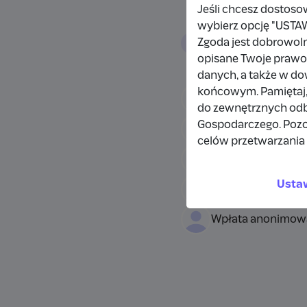
Jeśli chcesz dostoso
wybierz opcję "US
Wpłacający/
Zgoda jest dobrowol
opisane Twoje prawo 
danych, a także w d
końcowym. Pamiętaj,
Wpłata anonimow
do zewnętrznych odbi
Gospodarczego. Pozo
Damianbloque Wo
celów przetwarzania 
Wpłata anonimow
Usta
Wpłata anonimow
Wpłata anonimow