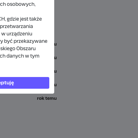
nych osobowych,
 gdzie jest także
 przetwarzania
 w urządzeniu
ły być przekazywane
miesiąc temu
jskiego Obszaru
ich danych w tym
7 miesięcy temu
rok temu
ptuję
rok temu
rok temu