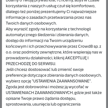
Dbamy o Twoją prywatność i chcemy, abyś w czasie
korzystania z naszych usług czuł się komfortowo,
dlatego też poniżej prezentujemy Ci najważniejsze
Udostępnij
Zgłoś
informacje o zasadach przetwarzania przez nas
Twoich danych osobowych.
Aby wyrazić zgody na korzystanie z technologii
automatycznego śledzenia i zbierania danych,
dostęp do informacji na Twoim urządzeniu
końcowym i ich przechowywanie przez Crowd8 sp. z
Wpłacający/a
o.o. oraz podmioty zewnętrzne, które wspierają nas w
prowadzeniu działalności, kliknij AKCEPTUJĘ I
PRZECHODZĘ DO SERWISU.
Wpłata anonimowa
Jeśli chcesz dostosować lub zmienić swoje
preferencje dotyczące zbierania danych osobowych,
10 zł
miesiąc temu
wybierz opcję "USTAWIENIA ZAAWANSOWANE".
Zgoda jest dobrowolna i możesz ją wycofać w
Damianbloque Wordpress
USTAWIENIACH ZAAWANSOWANYCH, gdzie jest także
opisane Twoje prawo żądania dostępu,
1 zł
7 miesięcy temu
sprostowania, usunięcia lub ograniczenia