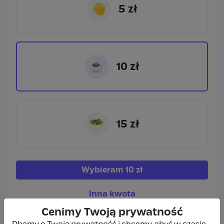
👋
5 zł
☕
10 zł
🥗
15 zł
Wybieram
10 zł
Inna kwota
Cenimy Twoją prywatność