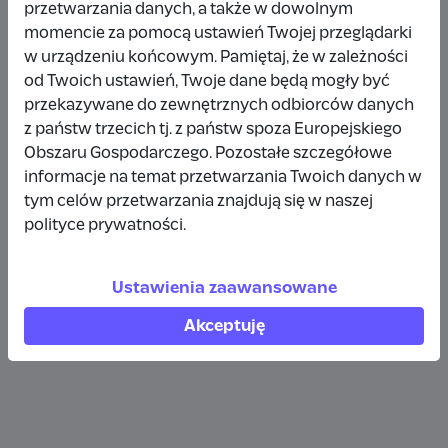
przetwarzania danych, a także w dowolnym
Wpłata anonimowa
momencie za pomocą ustawień Twojej przeglądarki
w urządzeniu końcowym. Pamiętaj, że w zależności
10 zł
rok temu
od Twoich ustawień, Twoje dane będą mogły być
przekazywane do zewnętrznych odbiorców danych
Wpłata anonimowa
z państw trzecich tj. z państw spoza Europejskiego
10 zł
rok temu
Obszaru Gospodarczego. Pozostałe szczegółowe
informacje na temat przetwarzania Twoich danych w
tym celów przetwarzania znajdują się w naszej
Wpłata anonimowa
polityce prywatności.
5 zł
rok temu
Ustawienia zaawansowane
Zobacz więcej
Akceptuję