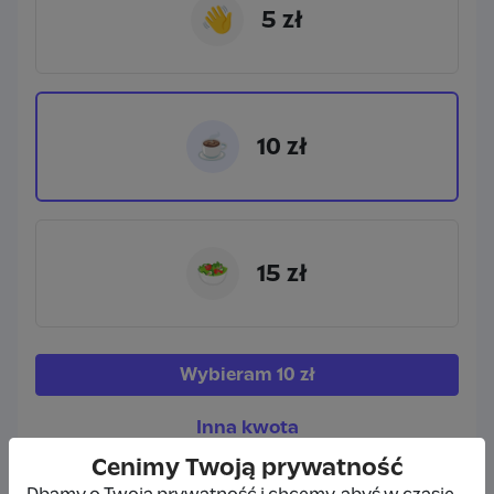
👋
5 zł
☕
10 zł
🥗
15 zł
Wybieram
10 zł
Inna kwota
Cenimy Twoją prywatność