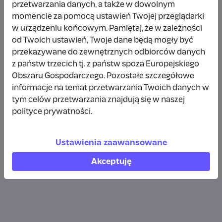
przetwarzania danych, a także w dowolnym
Wpłata anonimowa
momencie za pomocą ustawień Twojej przeglądarki
w urządzeniu końcowym. Pamiętaj, że w zależności
10 zł
rok temu
od Twoich ustawień, Twoje dane będą mogły być
przekazywane do zewnętrznych odbiorców danych
Wpłata anonimowa
z państw trzecich tj. z państw spoza Europejskiego
10 zł
rok temu
Obszaru Gospodarczego. Pozostałe szczegółowe
informacje na temat przetwarzania Twoich danych w
tym celów przetwarzania znajdują się w naszej
Wpłata anonimowa
polityce prywatności.
5 zł
rok temu
Ustawienia zaawansowane
Zobacz więcej
Akceptuję