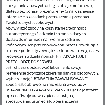
Dbamy o Twoją prywatność i chcemy, abyś w czasie
korzystania z naszych usług czuł się komfortowo,
dlatego też poniżej prezentujemy Ci najważniejsze
Udostępnij
Zgłoś
informacje o zasadach przetwarzania przez nas
Twoich danych osobowych.
Aby wyrazić zgody na korzystanie z technologii
automatycznego śledzenia i zbierania danych,
dostęp do informacji na Twoim urządzeniu
końcowym i ich przechowywanie przez Crowd8 sp. z
Wpłacający/a
o.o. oraz podmioty zewnętrzne, które wspierają nas w
prowadzeniu działalności, kliknij AKCEPTUJĘ I
PRZECHODZĘ DO SERWISU.
Wpłata anonimowa
Jeśli chcesz dostosować lub zmienić swoje
preferencje dotyczące zbierania danych osobowych,
10 zł
miesiąc temu
wybierz opcję "USTAWIENIA ZAAWANSOWANE".
Zgoda jest dobrowolna i możesz ją wycofać w
Damianbloque Wordpress
USTAWIENIACH ZAAWANSOWANYCH, gdzie jest także
opisane Twoje prawo żądania dostępu,
1 zł
7 miesięcy temu
sprostowania, usunięcia lub ograniczenia