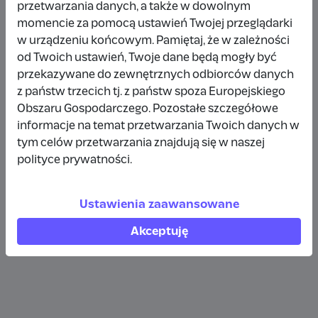
przetwarzania danych, a także w dowolnym
Wpłata anonimowa
momencie za pomocą ustawień Twojej przeglądarki
w urządzeniu końcowym. Pamiętaj, że w zależności
10 zł
rok temu
od Twoich ustawień, Twoje dane będą mogły być
przekazywane do zewnętrznych odbiorców danych
Wpłata anonimowa
z państw trzecich tj. z państw spoza Europejskiego
10 zł
rok temu
Obszaru Gospodarczego. Pozostałe szczegółowe
informacje na temat przetwarzania Twoich danych w
tym celów przetwarzania znajdują się w naszej
Wpłata anonimowa
polityce prywatności.
5 zł
rok temu
Ustawienia zaawansowane
Zobacz więcej
Akceptuję