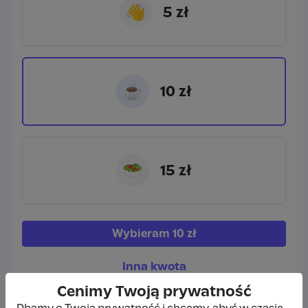
👋
5 zł
☕
10 zł
🥗
15 zł
Wybieram
10 zł
Inna kwota
Cenimy Twoją prywatność