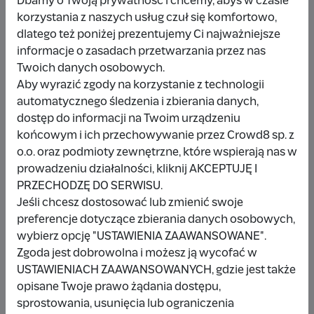
Dbamy o Twoją prywatność i chcemy, abyś w czasie
korzystania z naszych usług czuł się komfortowo,
dlatego też poniżej prezentujemy Ci najważniejsze
Udostępnij
Zgłoś
informacje o zasadach przetwarzania przez nas
Twoich danych osobowych.
Aby wyrazić zgody na korzystanie z technologii
automatycznego śledzenia i zbierania danych,
dostęp do informacji na Twoim urządzeniu
końcowym i ich przechowywanie przez Crowd8 sp. z
Wpłacający/a
o.o. oraz podmioty zewnętrzne, które wspierają nas w
prowadzeniu działalności, kliknij AKCEPTUJĘ I
PRZECHODZĘ DO SERWISU.
Wpłata anonimowa
Jeśli chcesz dostosować lub zmienić swoje
preferencje dotyczące zbierania danych osobowych,
10 zł
miesiąc temu
wybierz opcję "USTAWIENIA ZAAWANSOWANE".
Zgoda jest dobrowolna i możesz ją wycofać w
Damianbloque Wordpress
USTAWIENIACH ZAAWANSOWANYCH, gdzie jest także
opisane Twoje prawo żądania dostępu,
1 zł
7 miesięcy temu
sprostowania, usunięcia lub ograniczenia