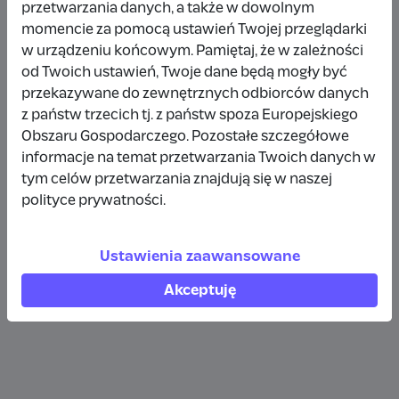
przetwarzania danych, a także w dowolnym
Wpłata anonimowa
momencie za pomocą ustawień Twojej przeglądarki
w urządzeniu końcowym. Pamiętaj, że w zależności
10 zł
rok temu
od Twoich ustawień, Twoje dane będą mogły być
przekazywane do zewnętrznych odbiorców danych
Wpłata anonimowa
z państw trzecich tj. z państw spoza Europejskiego
10 zł
rok temu
Obszaru Gospodarczego. Pozostałe szczegółowe
informacje na temat przetwarzania Twoich danych w
tym celów przetwarzania znajdują się w naszej
Wpłata anonimowa
polityce prywatności.
5 zł
rok temu
Ustawienia zaawansowane
Zobacz więcej
Akceptuję