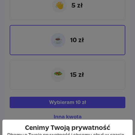
👋
5 zł
☕
10 zł
🥗
15 zł
Wybieram
10 zł
Inna kwota
Cenimy Twoją prywatność