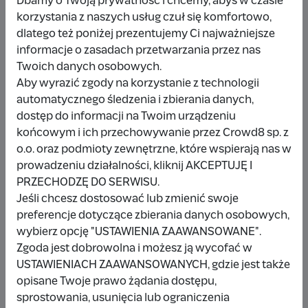
Dbamy o Twoją prywatność i chcemy, abyś w czasie
korzystania z naszych usług czuł się komfortowo,
dlatego też poniżej prezentujemy Ci najważniejsze
Udostępnij
Zgłoś
informacje o zasadach przetwarzania przez nas
Twoich danych osobowych.
Aby wyrazić zgody na korzystanie z technologii
automatycznego śledzenia i zbierania danych,
dostęp do informacji na Twoim urządzeniu
końcowym i ich przechowywanie przez Crowd8 sp. z
Wpłacający/a
o.o. oraz podmioty zewnętrzne, które wspierają nas w
prowadzeniu działalności, kliknij AKCEPTUJĘ I
PRZECHODZĘ DO SERWISU.
Wpłata anonimowa
Jeśli chcesz dostosować lub zmienić swoje
preferencje dotyczące zbierania danych osobowych,
10 zł
miesiąc temu
wybierz opcję "USTAWIENIA ZAAWANSOWANE".
Zgoda jest dobrowolna i możesz ją wycofać w
Damianbloque Wordpress
USTAWIENIACH ZAAWANSOWANYCH, gdzie jest także
opisane Twoje prawo żądania dostępu,
1 zł
7 miesięcy temu
sprostowania, usunięcia lub ograniczenia