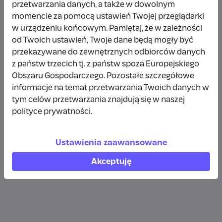
przetwarzania danych, a także w dowolnym
Wpłata anonimowa
momencie za pomocą ustawień Twojej przeglądarki
w urządzeniu końcowym. Pamiętaj, że w zależności
10 zł
rok temu
od Twoich ustawień, Twoje dane będą mogły być
przekazywane do zewnętrznych odbiorców danych
Wpłata anonimowa
z państw trzecich tj. z państw spoza Europejskiego
10 zł
rok temu
Obszaru Gospodarczego. Pozostałe szczegółowe
informacje na temat przetwarzania Twoich danych w
tym celów przetwarzania znajdują się w naszej
Wpłata anonimowa
polityce prywatności.
5 zł
rok temu
Ustawienia zaawansowane
Zobacz więcej
Akceptuję