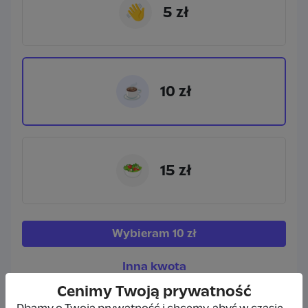
👋
5 zł
☕
10 zł
🥗
15 zł
Wybieram
10 zł
Inna kwota
Cenimy Twoją prywatność