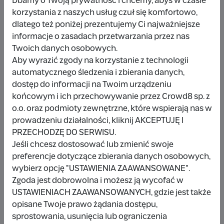
Dbamy o Twoją prywatność i chcemy, abyś w czasie
korzystania z naszych usług czuł się komfortowo,
dlatego też poniżej prezentujemy Ci najważniejsze
Udostępnij
Zgłoś
informacje o zasadach przetwarzania przez nas
Twoich danych osobowych.
Aby wyrazić zgody na korzystanie z technologii
automatycznego śledzenia i zbierania danych,
dostęp do informacji na Twoim urządzeniu
końcowym i ich przechowywanie przez Crowd8 sp. z
Wpłacający/a
o.o. oraz podmioty zewnętrzne, które wspierają nas w
prowadzeniu działalności, kliknij AKCEPTUJĘ I
PRZECHODZĘ DO SERWISU.
Wpłata anonimowa
Jeśli chcesz dostosować lub zmienić swoje
preferencje dotyczące zbierania danych osobowych,
10 zł
miesiąc temu
wybierz opcję "USTAWIENIA ZAAWANSOWANE".
Zgoda jest dobrowolna i możesz ją wycofać w
Damianbloque Wordpress
USTAWIENIACH ZAAWANSOWANYCH, gdzie jest także
opisane Twoje prawo żądania dostępu,
1 zł
7 miesięcy temu
sprostowania, usunięcia lub ograniczenia