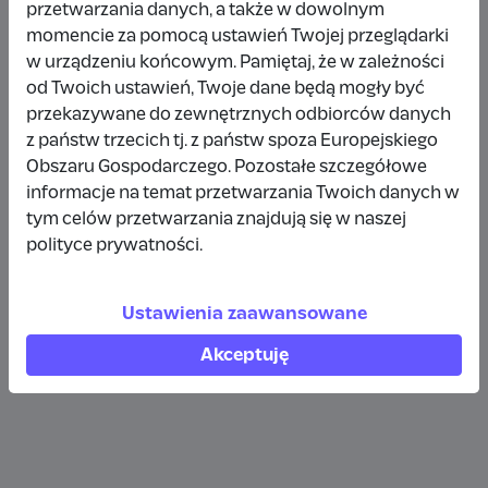
przetwarzania danych, a także w dowolnym
Wpłata anonimowa
momencie za pomocą ustawień Twojej przeglądarki
w urządzeniu końcowym. Pamiętaj, że w zależności
10 zł
rok temu
od Twoich ustawień, Twoje dane będą mogły być
przekazywane do zewnętrznych odbiorców danych
Wpłata anonimowa
z państw trzecich tj. z państw spoza Europejskiego
10 zł
rok temu
Obszaru Gospodarczego. Pozostałe szczegółowe
informacje na temat przetwarzania Twoich danych w
tym celów przetwarzania znajdują się w naszej
Wpłata anonimowa
polityce prywatności.
5 zł
rok temu
Ustawienia zaawansowane
Zobacz więcej
Akceptuję