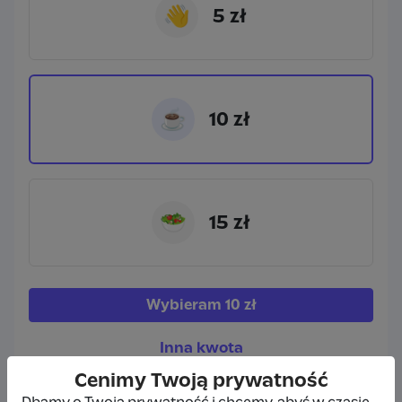
👋
5 zł
☕
10 zł
🥗
15 zł
Wybieram
10 zł
Inna kwota
Cenimy Twoją prywatność