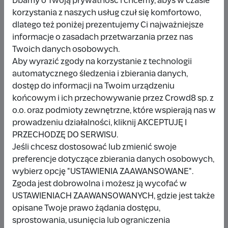
Dbamy o Twoją prywatność i chcemy, abyś w czasie
korzystania z naszych usług czuł się komfortowo,
dlatego też poniżej prezentujemy Ci najważniejsze
Udostępnij
Zgłoś
informacje o zasadach przetwarzania przez nas
Twoich danych osobowych.
Aby wyrazić zgody na korzystanie z technologii
automatycznego śledzenia i zbierania danych,
dostęp do informacji na Twoim urządzeniu
końcowym i ich przechowywanie przez Crowd8 sp. z
Wpłacający/a
o.o. oraz podmioty zewnętrzne, które wspierają nas w
prowadzeniu działalności, kliknij AKCEPTUJĘ I
PRZECHODZĘ DO SERWISU.
Wpłata anonimowa
Jeśli chcesz dostosować lub zmienić swoje
preferencje dotyczące zbierania danych osobowych,
10 zł
miesiąc temu
wybierz opcję "USTAWIENIA ZAAWANSOWANE".
Zgoda jest dobrowolna i możesz ją wycofać w
Damianbloque Wordpress
USTAWIENIACH ZAAWANSOWANYCH, gdzie jest także
opisane Twoje prawo żądania dostępu,
1 zł
7 miesięcy temu
sprostowania, usunięcia lub ograniczenia