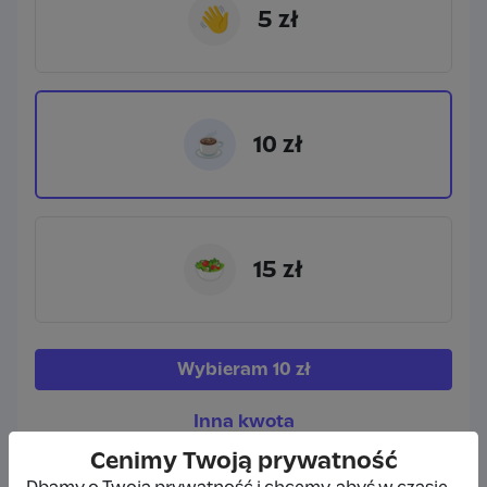
👋
5 zł
☕
10 zł
🥗
15 zł
Wybieram
10 zł
Inna kwota
Cenimy Twoją prywatność