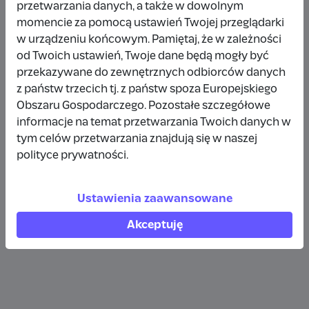
przetwarzania danych, a także w dowolnym
Wpłata anonimowa
momencie za pomocą ustawień Twojej przeglądarki
w urządzeniu końcowym. Pamiętaj, że w zależności
10 zł
rok temu
od Twoich ustawień, Twoje dane będą mogły być
przekazywane do zewnętrznych odbiorców danych
Wpłata anonimowa
z państw trzecich tj. z państw spoza Europejskiego
10 zł
rok temu
Obszaru Gospodarczego. Pozostałe szczegółowe
informacje na temat przetwarzania Twoich danych w
tym celów przetwarzania znajdują się w naszej
Wpłata anonimowa
polityce prywatności.
5 zł
rok temu
Ustawienia zaawansowane
Zobacz więcej
Akceptuję