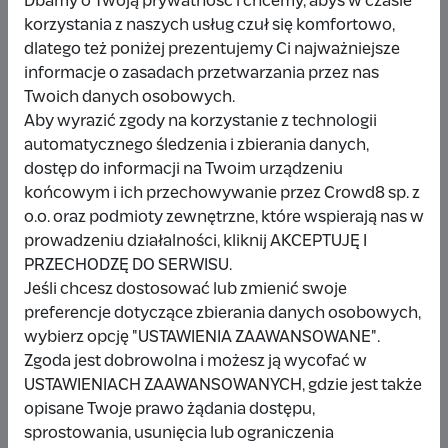
Dbamy o Twoją prywatność i chcemy, abyś w czasie
korzystania z naszych usług czuł się komfortowo,
dlatego też poniżej prezentujemy Ci najważniejsze
Udostępnij
Zgłoś
informacje o zasadach przetwarzania przez nas
Twoich danych osobowych.
Aby wyrazić zgody na korzystanie z technologii
automatycznego śledzenia i zbierania danych,
dostęp do informacji na Twoim urządzeniu
końcowym i ich przechowywanie przez Crowd8 sp. z
Wpłacający/a
o.o. oraz podmioty zewnętrzne, które wspierają nas w
prowadzeniu działalności, kliknij AKCEPTUJĘ I
PRZECHODZĘ DO SERWISU.
Wpłata anonimowa
Jeśli chcesz dostosować lub zmienić swoje
preferencje dotyczące zbierania danych osobowych,
10 zł
miesiąc temu
wybierz opcję "USTAWIENIA ZAAWANSOWANE".
Zgoda jest dobrowolna i możesz ją wycofać w
Damianbloque Wordpress
USTAWIENIACH ZAAWANSOWANYCH, gdzie jest także
opisane Twoje prawo żądania dostępu,
1 zł
7 miesięcy temu
sprostowania, usunięcia lub ograniczenia