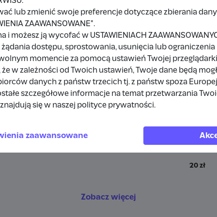
RWISU.
wać lub zmienić swoje preferencje dotyczące zbierania da
TAWIENIA ZAAWANSOWANE".
na i możesz ją wycofać w USTAWIENIACH ZAAWANSOWANYCH,
a
żądania dostępu, sprostowania, usunięcia lub ograniczenia
owolnym momencie za pomocą ustawień Twojej przeglądarki
 że w zależności od Twoich ustawień, Twoje dane będą mog
20 zł
orców danych z państw trzecich tj. z państw spoza Europe
stałe szczegółowe informacje na temat przetwarzania Two
20 zł
znajdują się w naszej polityce prywatności.
a
15 zł
wienia zaawansowane
Akce
i
15 zł
20 zł
Zobacz więcej