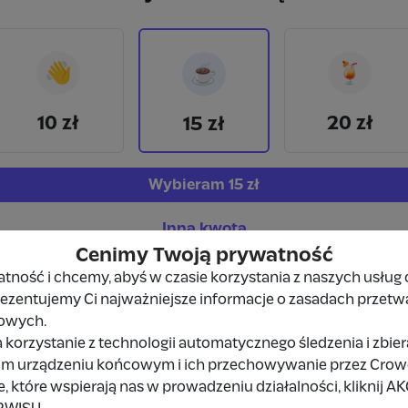
👋
🍹
☕
10 zł
20 zł
15 zł
Wybieram
15 zł
Inna kwota
Cenimy Twoją prywatność
ność i chcemy, abyś w czasie korzystania z naszych usług 
prezentujemy Ci najważniejsze informacje o zasadach przetw
owych.
 korzystanie z technologii automatycznego śledzenia i zbie
Udostępnij
Zgłoś
im urządzeniu końcowym i ich przechowywanie przez Crowd8
 które wspierają nas w prowadzeniu działalności, kliknij A