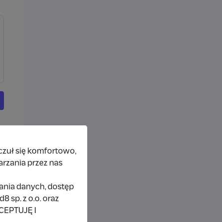
czuł się komfortowo,
arzania przez nas
rania danych, dostęp
 sp. z o.o. oraz
KCEPTUJĘ I