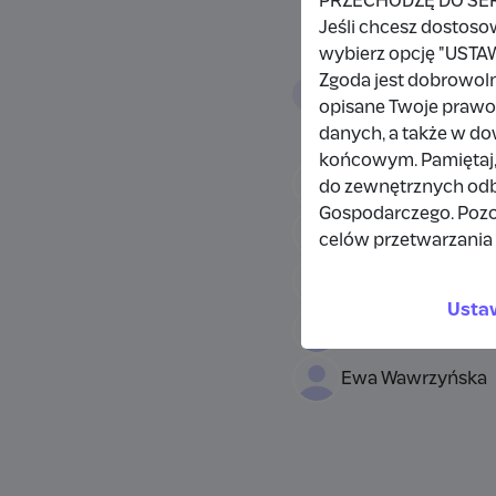
PRZECHODZĘ DO SE
Jeśli chcesz dostoso
wybierz opcję "US
Zgoda jest dobrowol
Wpłacający/
opisane Twoje prawo 
danych, a także w d
końcowym. Pamiętaj,
Damian Bąk
do zewnętrznych odbi
Gospodarczego. Pozo
Grzegorz Zarański
celów przetwarzania 
Wpłata anonimow
Usta
Krzysztof Mościck
Ewa Wawrzyńska