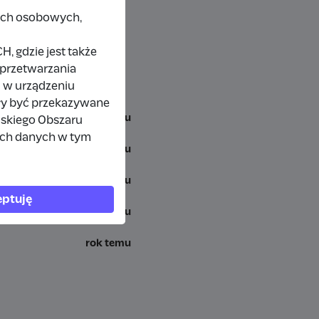
nych osobowych,
 gdzie jest także
 przetwarzania
 w urządzeniu
ły być przekazywane
10 miesięcy temu
jskiego Obszaru
ich danych w tym
rok temu
rok temu
ptuję
rok temu
rok temu