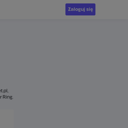
Zaloguj się
t.pl,
 Ring.