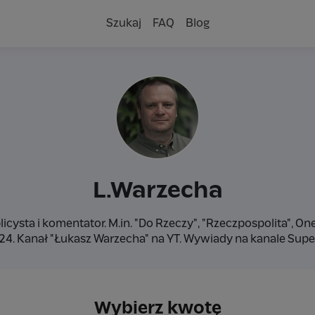
Szukaj
FAQ
Blog
L.Warzecha
icysta i komentator. M.in. "Do Rzeczy", "Rzeczpospolita", One
24. Kanał "Łukasz Warzecha" na YT. Wywiady na kanale Super
Wybierz kwotę