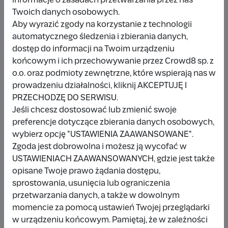
Twoich danych osobowych.
Wybieram
48 zł
Aby wyrazić zgody na korzystanie z technologii
automatycznego śledzenia i zbierania danych,
Inna kwota
dostęp do informacji na Twoim urządzeniu
końcowym i ich przechowywanie przez Crowd8 sp. z
o.o. oraz podmioty zewnętrzne, które wspierają nas w
prowadzeniu działalności, kliknij AKCEPTUJĘ I
PRZECHODZĘ DO SERWISU.
Udostępnij
Zgłoś
Jeśli chcesz dostosować lub zmienić swoje
preferencje dotyczące zbierania danych osobowych,
wybierz opcję "USTAWIENIA ZAAWANSOWANE".
Zgoda jest dobrowolna i możesz ją wycofać w
USTAWIENIACH ZAAWANSOWANYCH, gdzie jest także
opisane Twoje prawo żądania dostępu,
Wpłacający/a
sprostowania, usunięcia lub ograniczenia
przetwarzania danych, a także w dowolnym
momencie za pomocą ustawień Twojej przeglądarki
Wpłata anonimowa
w urządzeniu końcowym. Pamiętaj, że w zależności