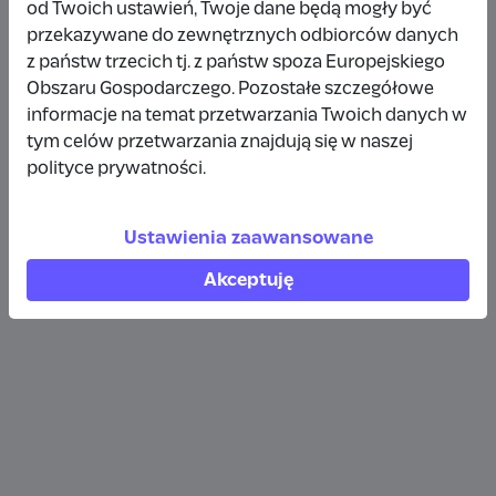
od Twoich ustawień, Twoje dane będą mogły być
30 zł
rok temu
przekazywane do zewnętrznych odbiorców danych
z państw trzecich tj. z państw spoza Europejskiego
Wpłata anonimowa
Obszaru Gospodarczego. Pozostałe szczegółowe
informacje na temat przetwarzania Twoich danych w
5 zł
rok temu
tym celów przetwarzania znajdują się w naszej
polityce prywatności.
Wpłata anonimowa
10 zł
rok temu
Ustawienia zaawansowane
Akceptuję