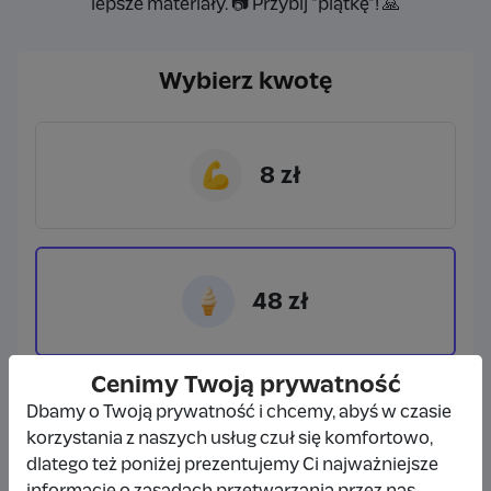
lepsze materiały. 📷 Przybij "piątkę"! 🙏
Wybierz kwotę
💪
8 zł
🍦
48 zł
Cenimy Twoją prywatność
Dbamy o Twoją prywatność i chcemy, abyś w czasie
🥙
800 zł
korzystania z naszych usług czuł się komfortowo,
dlatego też poniżej prezentujemy Ci najważniejsze
informacje o zasadach przetwarzania przez nas