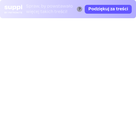
Spraw, by powstawało
Podziękuj za treści
?
więcej takich treści!