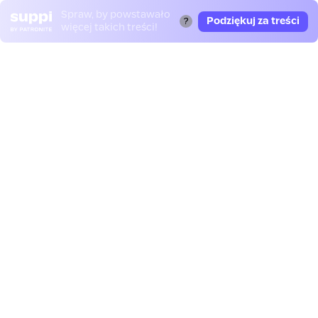
Spraw, by powstawało
Podziękuj za treści
?
więcej takich treści!